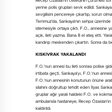
Recep Özaslan’ın cesedinin çürümesi sonu
yerine polis grupları sevk edildi. Sarıkaya
sevgilisini pencereye çıkartıp, sorun olma
Temmuz’da, Sarıkaya’nın sehpa üzerinde u
istemesiyle ortaya çıktı. F.O., annesine y
açık, ileti yazma. Bana 8 el ateş etti. Ya
kandırıp meskenden çıkartın. Sonra da ben
KISKIVRAK YAKALANDI
F.O.’nun annesi bu ileti sonrası polise gide
irtibata geçti. Sarıkaya’yı, F.O.’nun anne
F.O.’nun annesinin konutunun önüne arabas
silahını doğrultup tehdit eden İlyas Sarıka
gruplar ağır yaralı haldeki F.O. ve kokma
ambulansla hastaneye, Recep Özaslan’ın c
kaldırıldı.