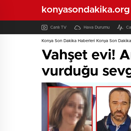
konyasondakika.org
Canlı TV
Hava Durumu
Ca
Konya Son Dakika Haberleri Konya Son Dakika
Vahşet evi! A
vurduğu sevgi