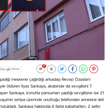
0
News
e yaşadığı meskene çağırdığı arkadaşı Recep Özaslan’ı
yle öldüren İlyas Sarıkaya, akabinde da sevgilisini 7
yan Sarıkaya, konutta pansuman yaptığı sevgilisine ise 21
kaya’nın sehpa üzerinde unuttuğu telefondan annesine ileti
 tutukladı. Sarıkaya hakkında 6 farklı kabahatten, 2 sefer