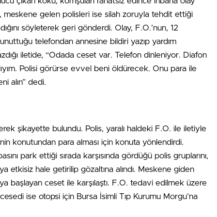
cu çıkan koku, komşuları rahatsız edince ihbarla olay
, meskene gelen polisleri ise silah zoruyla tehdit ettiği
dığını söyleterek geri gönderdi. Olay, F.O.’nun, 12
nuttuğu telefondan annesine bildiri yazıp yardım
azdığı iletide, “Odada ceset var. Telefon dinleniyor. Diafon
ralıyım. Polisi görürse evvel beni öldürecek. Onu para ile
i alın” dedi.
rek şikayette bulundu. Polis, yaralı haldeki F.O. ile iletiyle
sinin konutundan para alması için konuta yönlendirdi.
ını park ettiği sırada karşısında gördüğü polis gruplarını,
ya etkisiz hale getirilip gözaltına alındı. Meskene giden
ya başlayan ceset ile karşılaştı. F.O. tedavi edilmek üzere
esedi ise otopsi için Bursa İsimli Tıp Kurumu Morgu’na