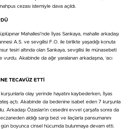
mahpus cezası istemiyle dava açıldı.
RDÜ
plüpınar Mahallesi’nde İlyas Sarıkaya, mahalle arkadaşı
nesi A.S. ve sevgilisi F.O. ile birlikte yaşadığı konuta
r tesiri altında olan Sarıkaya, sevgilisi ile münasebeti
 vurdu. Akabinde da ağır yaralanan arkadaşına, ‘acı
İNE TECAVÜZ ETTİ
urşunlarla olay yerinde hayatını kaybederken, İlyas
hla ateş açtı. Akabinde da bedenine isabet eden 7 kurşunla
u. Arkadaşı Özaslan’ın cesedini evvel çarşafa sonra da
eczaneden aldığı sargı bezi ve ilaçlarla pansumanını
 21 gün boyunca cinsel hücumda bulunmaya devam etti.