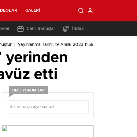
IDEOLAR
GALERI
neler
Canlı Sonuçlar
İddaa
muştur
Yayınlanma Tarihi: 19 Aralık 2023 11:59
7 yerinden
avüz etti
HIZLI YORUM YAP