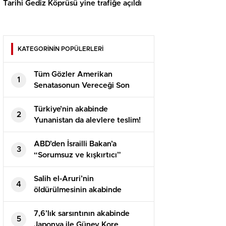
Tarihi Gediz Köprüsü yine trafiğe açıldı
KATEGORİNİN POPÜLERLERİ
Tüm Gözler Amerikan
1
Senatasonun Vereceği Son
Kararda
Türkiye’nin akabinde
2
Yunanistan da alevlere teslim!
Yerleşim yerleri boşaltılmaya
başlandı
ABD’den İsrailli Bakan’a
3
“Sorumsuz ve kışkırtıcı”
suçlaması! Birebir sertlikte
cevap geldi
Salih el-Aruri’nin
4
öldürülmesinin akabinde
Hamas, İsrail ile esir takası ve
ateşkes müzakerelerini
7,6’lık sarsıntının akabinde
5
durdurdu
Japonya ile Güney Kore