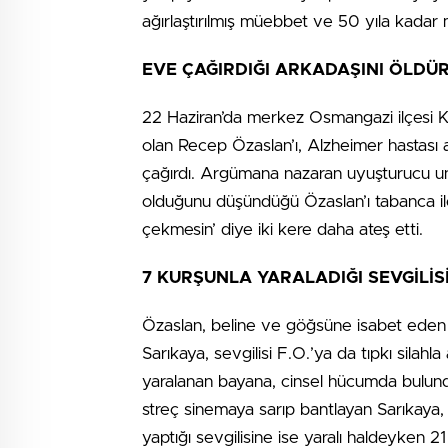
ağırlaştırılmış müebbet ve 50 yıla kadar 
EVE ÇAĞIRDIĞI ARKADAŞINI ÖLDÜ
22 Haziran’da merkez Osmangazi ilçesi Kü
olan Recep Özaslan’ı, Alzheimer hastası an
çağırdı. Argümana nazaran uyuşturucu unsu
olduğunu düşündüğü Özaslan’ı tabanca ile
çekmesin’ diye iki kere daha ateş etti.
7 KURŞUNLA YARALADIĞI SEVGİLİS
Özaslan, beline ve göğsüne isabet eden k
Sarıkaya, sevgilisi F.O.’ya da tıpkı sila
yaralanan bayana, cinsel hücumda bulund
streç sinemaya sarıp bantlayan Sarıkaya, 
yaptığı sevgilisine ise yaralı haldeyken