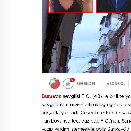
0
BEĞENDİM
ABONE OL
Bursa
‘da sevgilisi F.O. (43) ile birlikt
sevgilisi ile münasebeti olduğu gerekçesi
kurşunla yaraladı. Cesedi meskende sakla
gün boyunca tecavüz etti. F.O.’nun, Sarı
yazıp yardım istemesiyle polis Sarıkaya’yı