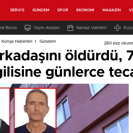
SERVIS
GÜNDEM
SPOR
EKONOMI
MAGAZIN
V
nlı Borsa
Yayın Akışları
Namaz Vakitleri
Ecza
 Konya Haberleri
Gündem
280 kez okun
rkadaşını öldürdü, 
lisine günlerce tec