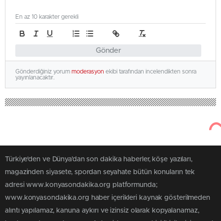
En az 10 karakter gerekli
Gönder
Gönderdiğiniz yorum
moderasyon
ekibi tarafından incelendikten sonra
yayınlanacaktır.
Türkiye'den ve Dünya’dan son dakika haberler, köşe yazıları,
magazinden siyasete, spordan seyahate bütün konuların tek
adresi www.konyasondakika.org platformunda;
www.konyasondakika.org haber içerikleri kaynak gösterilmeden
alıntı yapılamaz, kanuna aykırı ve izinsiz olarak kopyalanamaz,