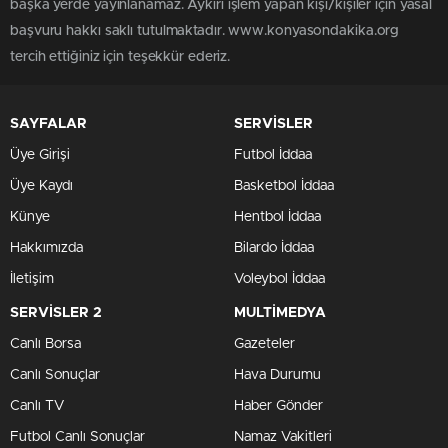
başka yerde yayınlanamaz. Aykırı işlem yapan kişi/kişiler için yasal
başvuru hakkı saklı tutulmaktadır. www.konyasondakika.org
tercih ettiğiniz için teşekkür ederiz.
SAYFALAR
SERVİSLER
Üye Girişi
Futbol İddaa
Üye Kaydı
Basketbol İddaa
Künye
Hentbol İddaa
Hakkımızda
Bilardo İddaa
İletişim
Voleybol İddaa
SERVİSLER 2
MULTİMEDYA
Canlı Borsa
Gazeteler
Canlı Sonuçlar
Hava Durumu
Canlı TV
Haber Gönder
Futbol Canlı Sonuçlar
Namaz Vakitleri