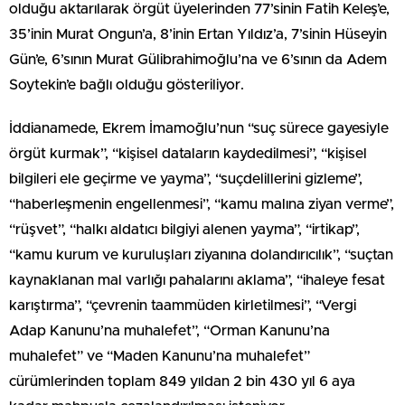
olduğu aktarılarak örgüt üyelerinden 77’sinin Fatih Keleş’e,
35’inin Murat Ongun’a, 8’inin Ertan Yıldız’a, 7’sinin Hüseyin
Gün’e, 6’sının Murat Gülibrahimoğlu’na ve 6’sının da Adem
Soytekin’e bağlı olduğu gösteriliyor.
İddianamede, Ekrem İmamoğlu’nun “suç sürece gayesiyle
örgüt kurmak”, “kişisel dataların kaydedilmesi”, “kişisel
bilgileri ele geçirme ve yayma”, “suçdelillerini gizleme”,
“haberleşmenin engellenmesi”, “kamu malına ziyan verme”,
“rüşvet”, “halkı aldatıcı bilgiyi alenen yayma”, “irtikap”,
“kamu kurum ve kuruluşları ziyanına dolandırıcılık”, “suçtan
kaynaklanan mal varlığı pahalarını aklama”, “ihaleye fesat
karıştırma”, “çevrenin taammüden kirletilmesi”, “Vergi
Adap Kanunu’na muhalefet”, “Orman Kanunu’na
muhalefet” ve “Maden Kanunu’na muhalefet”
cürümlerinden toplam 849 yıldan 2 bin 430 yıl 6 aya