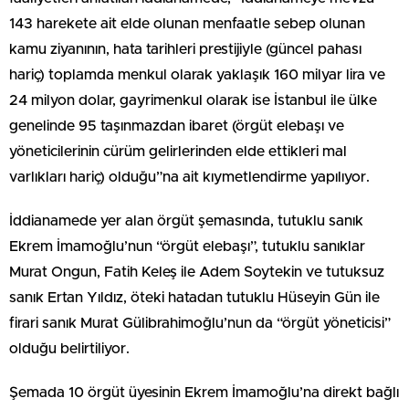
143 harekete ait elde olunan menfaatle sebep olunan
kamu ziyanının, hata tarihleri prestijiyle (güncel pahası
hariç) toplamda menkul olarak yaklaşık 160 milyar lira ve
24 milyon dolar, gayrimenkul olarak ise İstanbul ile ülke
genelinde 95 taşınmazdan ibaret (örgüt elebaşı ve
yöneticilerinin cürüm gelirlerinden elde ettikleri mal
varlıkları hariç) olduğu”na ait kıymetlendirme yapılıyor.
İddianamede yer alan örgüt şemasında, tutuklu sanık
Ekrem İmamoğlu’nun “örgüt elebaşı”, tutuklu sanıklar
Murat Ongun, Fatih Keleş ile Adem Soytekin ve tutuksuz
sanık Ertan Yıldız, öteki hatadan tutuklu Hüseyin Gün ile
firari sanık Murat Gülibrahimoğlu’nun da “örgüt yöneticisi”
olduğu belirtiliyor.
Şemada 10 örgüt üyesinin Ekrem İmamoğlu’na direkt bağlı