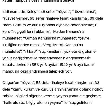
kadar mahpusla cezalandırılması isteniyor.
İddianamede, Keleş’in 48 sefer “rüşvet”, “rüşvet alma”,
“rüşvet verme”, 55 sefer “ihaleye fesat karıştırma”, 39 defa
“kamu kurum ve kuruluşlarının ziyanına dolandırıcılık”, 8
kere “suç gelirlerini aklama”, “Maden Kanunu’na
muhalefet”, “Orman Kanunu’na muhalefet”, “çevre
kirliliğine neden olma”, “Vergi Metot Kanunu’na
muhalefet”, “irtikap”, “suç kanıtlarını yok etme, gizleme
yahut değiştirme” ile “haberleşmenin engellenmesi”
kabahatlerinden 556 yıl 8 aydan 1542 yıl 8 aya kadar
mahpusla cezalandırılması talep ediliyor.
Ongun’un “rüşvet”, 53 defa “ihaleye fesat karıştırma”, 33
defa “kamu kurum ve kuruluşlarının ziyanına dolandırıcılık”,
“kişisel bilgileri diğerine verme, yayma yahut ele geçirme”,
“halkı aldatıcı bilgiyi alenen yayma” ile “suç gelirlerini