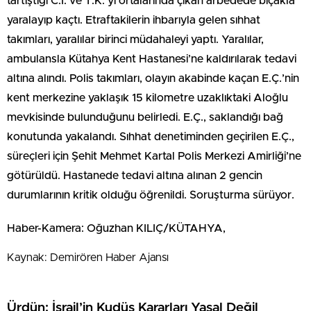
tartıştığı C.İ. ve T.K.’yı ortalarında çıkan arbedede bıçakla
yaralayıp kaçtı. Etraftakilerin ihbarıyla gelen sıhhat
takımları, yaralılar birinci müdahaleyi yaptı. Yaralılar,
ambulansla Kütahya Kent Hastanesi’ne kaldırılarak tedavi
altına alındı. Polis takımları, olayın akabinde kaçan E.Ç.’nin
kent merkezine yaklaşık 15 kilometre uzaklıktaki Aloğlu
mevkisinde bulunduğunu belirledi. E.Ç., saklandığı bağ
konutunda yakalandı. Sıhhat denetiminden geçirilen E.Ç.,
süreçleri için Şehit Mehmet Kartal Polis Merkezi Amirliği’ne
götürüldü. Hastanede tedavi altına alınan 2 gencin
durumlarının kritik olduğu öğrenildi. Soruşturma sürüyor.
Haber-Kamera: Oğuzhan KILIÇ/KÜTAHYA,
Kaynak: Demirören Haber Ajansı
Ürdün: İsrail’in Kudüs Kararları Yasal Değil