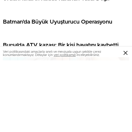
Batman’da Büyük Uyuşturucu Operasyonu
Bursa’da ATV kazası: Bir kişi hayatını kaybetti
Veri politikasındaki amaçlarla sınırlı ve mevzuata uygun şekilde çerez
konumlandırmaktayız. Detaylar için
veri politikamızı
inceleyebilirsiniz.