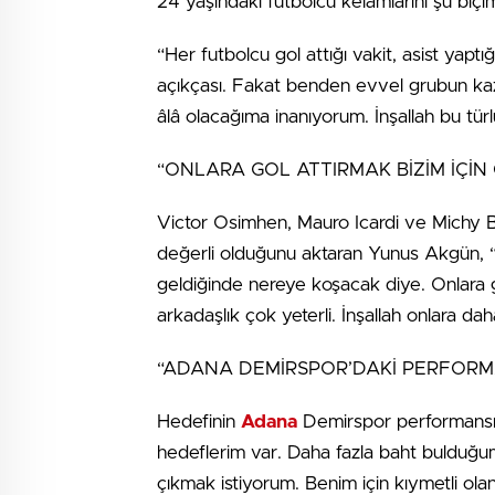
24 yaşındaki futbolcu kelamlarını şu biç
“Her futbolcu gol attığı vakit, asist yapt
açıkçası. Fakat benden evvel grubun ka
âlâ olacağıma inanıyorum. İnşallah bu tü
“ONLARA GOL ATTIRMAK BİZİM İÇİN
Victor Osimhen, Mauro Icardi ve Michy Bat
değerli olduğunu aktaran Yunus Akgün, “T
geldiğinde nereye koşacak diye. Onlara g
arkadaşlık çok yeterli. İnşallah onlara da
“ADANA DEMİRSPOR’DAKİ PERFORMA
Hedefinin
Adana
Demirspor performansı
hedeflerim var. Daha fazla baht bulduğ
çıkmak istiyorum. Benim için kıymetli ol