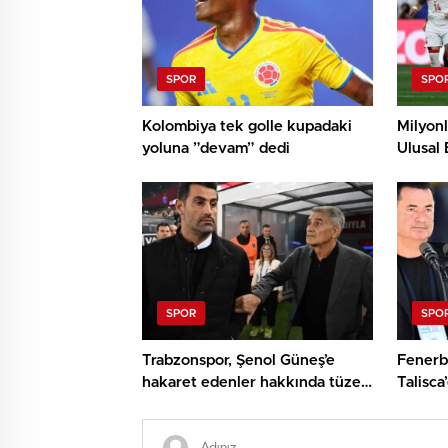
SPOR
SPO
Kolombiya tek golle kupadaki
Milyonl
yoluna ”devam” dedi
Ulusal 
sonrası
SPOR
SPO
Trabzonspor, Şenol Güneş’e
Fenerb
hakaret edenler hakkında tüzel
Talisca
süreç başlattı