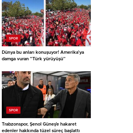
SPOR
Dünya bu anları konuşuyor! Amerika’ya
damga vuran ”Türk yürüyüşü”
SPOR
Trabzonspor, Şenol Güneş’e hakaret
edenler hakkında tüzel süreç başlattı