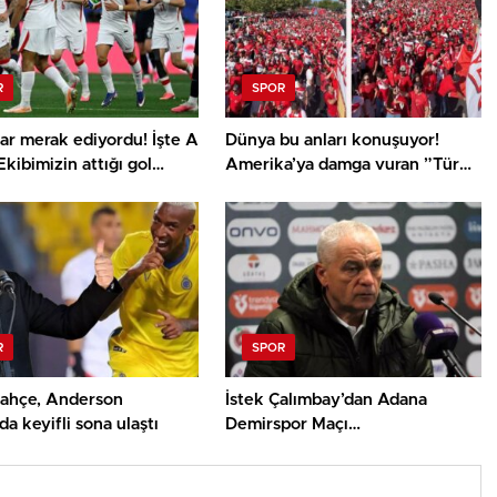
R
SPOR
ar merak ediyordu! İşte A
Dünya bu anları konuşuyor!
Ekibimizin attığı gol
Amerika’ya damga vuran ”Türk
 çalan müzik
yürüyüşü”
R
SPOR
ahçe, Anderson
İstek Çalımbay’dan Adana
’da keyifli sona ulaştı
Demirspor Maçı
Değerlendirmesi