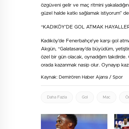
özgüveni gelir ve maç ritmini yakaladığ
güzel halde katkı sağlamak istiyorum” de
“KADIKÖY’DE GOL ATMAK HAYALLER
Kadıköy’de Fenerbahçe’ye karşı gol atman
Akgün, “Galatasaray’da büyüdüm, yetişti
özel bir gün olacak, oynadığım takdirde. 
orada kazanmak nasip olur. Oynayıp kazan
Kaynak: Demirören Haber Ajansı / Spor
Daha Fazla
Gol
Mac
Ö