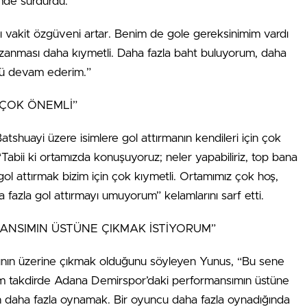
imde sürdürdü:
ığı vakit özgüveni artar. Benim de gole gereksinimim vardı
zanması daha kıymetli. Daha fazla baht buluyorum, daha
rlü devam ederim.”
 ÇOK ÖNEMLİ”
shuayi üzere isimlere gol attırmanın kendileri için çok
abii ki ortamızda konuşuyoruz; neler yapabiliriz, top bana
ol attırmak bizim için çok kıymetli. Ortamımız çok hoş,
ha fazla gol attırmayı umuyorum” kelamlarını sarf etti.
NSIMIN ÜSTÜNE ÇIKMAK İSTİYORUM”
nın üzerine çıkmak olduğunu söyleyen Yunus, “Bu sene
um takdirde Adana Demirspor’daki performansımın üstüne
an daha fazla oynamak. Bir oyuncu daha fazla oynadığında