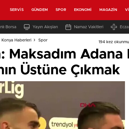
SERVIS
GÜNDEM
SPOR
EKONOMI
MAGAZIN
V
nlı Borsa
Yayın Akışları
Namaz Vakitleri
Ecza
 Konya Haberleri
Spor
194 kez okunmu
: Maksadım Adana 
mın Üstüne Çıkmak