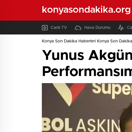
konyasondakika.org
Canlı TV
Hava Durumu
Ca
Konya Son Dakika Haberleri Konya Son Dakika
Yunus Akgün
Performansı