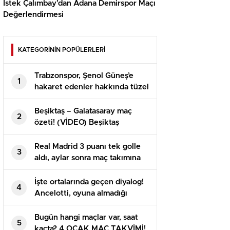
İstek Çalımbay’dan Adana Demirspor Maçı
Değerlendirmesi
KATEGORİNİN POPÜLERLERİ
Trabzonspor, Şenol Güneş’e
1
hakaret edenler hakkında tüzel
süreç başlattı
Beşiktaş – Galatasaray maç
2
özeti! (VİDEO) Beşiktaş
Galatasaray maçı özeti izle!
BJK GS maçı kaç kaç bitti?
Real Madrid 3 puanı tek golle
3
aldı, aylar sonra maç takımına
giren Arda yeniden baht
bulamadı
İşte ortalarında geçen diyalog!
4
Ancelotti, oyuna almadığı
Arda’yı maç sonu soyunma
odasına çekti
Bugün hangi maçlar var, saat
5
kaçta? 4 OCAK MAÇ TAKVİMİ!