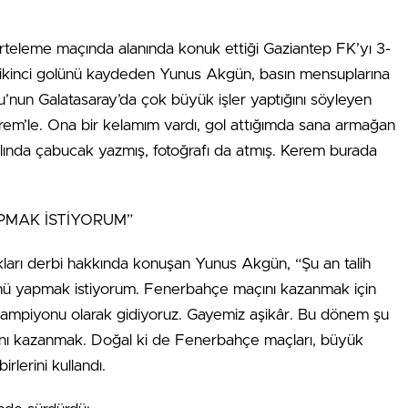
 erteleme maçında alanında konuk ettiği Gaziantep FK’yı 3-
n ikinci golünü kaydeden Yunus Akgün, basın mensuplarına
’nun Galatasaray’da çok büyük işler yaptığını söyleyen
m’le. Ona bir kelamım vardı, gol attığımda sana armağan
ında çabucak yazmış, fotoğrafı da atmış. Kerem burada
PMAK İSTİYORUM”
arı derbi hakkında konuşan Yunus Akgün, “Şu an talih
nü yapmak istiyorum. Fenerbahçe maçını kazanmak için
n şampiyonu olarak gidiyoruz. Gayemiz aşikâr. Bu dönem şu
arını kazanmak. Doğal ki de Fenerbahçe maçları, büyük
rlerini kullandı.