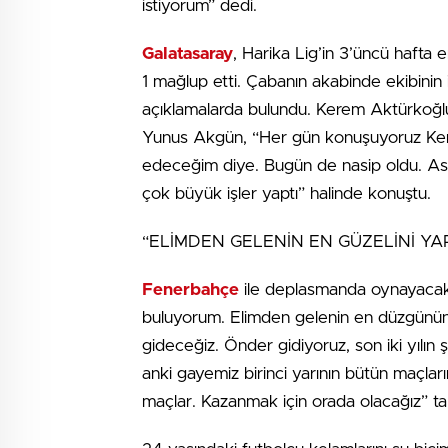
istiyorum” dedi.
Galatasaray
, Harika Lig’in 3’üncü hafta
1 mağlup etti. Çabanın akabinde ekibini
açıklamalarda bulundu. Kerem Aktürkoğlu
Yunus Akgün, “Her gün konuşuyoruz Kere
edeceğim diye. Bugün de nasip oldu. Asl
çok büyük işler yaptı” halinde konuştu.
“ELİMDEN GELENİN EN GÜZELİNİ YA
Fenerbahçe
ile deplasmanda oynayacakl
buluyorum. Elimden gelenin en düzgünü
gideceğiz. Önder gidiyoruz, son iki yılı
anki gayemiz birinci yarının bütün maçl
maçlar. Kazanmak için orada olacağız” tabi