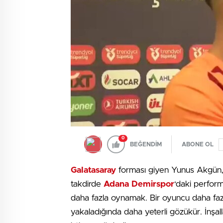
0
BEĞENDİM
ABONE OL
Galatasaray
forması giyen Yunus Akgün, 
takdirde
Adana Demirspor
‘daki perform
daha fazla oynamak. Bir oyuncu daha faz
yakaladığında daha yeterli gözükür. İnşa