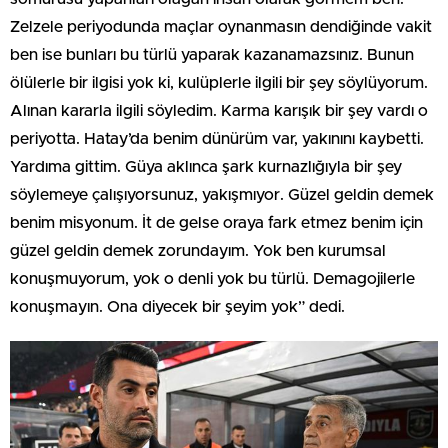
Zelzele periyodunda maçlar oynanmasın dendiğinde vakit
ben ise bunları bu türlü yaparak kazanamazsınız. Bunun
ölülerle bir ilgisi yok ki, kulüplerle ilgili bir şey söylüyorum.
Alınan kararla ilgili söyledim. Karma karışık bir şey vardı o
periyotta. Hatay’da benim dünürüm var, yakınını kaybetti.
Yardıma gittim. Güya aklınca şark kurnazlığıyla bir şey
söylemeye çalışıyorsunuz, yakışmıyor. Güzel geldin demek
benim misyonum. İt de gelse oraya fark etmez benim için
güzel geldin demek zorundayım. Yok ben kurumsal
konuşmuyorum, yok o denli yok bu türlü. Demagojilerle
konuşmayın. Ona diyecek bir şeyim yok” dedi.