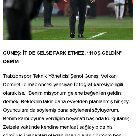
GÜNEŞ: İT DE GELSE FARK ETMEZ, “HOŞ GELDİN”
DERİM
Trabzonspor Teknik Yöneticisi Şenol Güneş, Volkan
Demirel ile maç öncesi yansıyan fotoğraf karesiyle ilgili
olarak ise, “Benim misyonum gelene beğenilen geldin
demek. Bekledim lakin daha evvelden planlanmış bir şey.
Oyunculara da söylemiş bana söyleneni söylüyorum.
Benim kamuoyuna verdiğim beyanatı başında kurgulamış.
Zelzele vaktinde kendine menfaat sağlayıp da his
sömürüsü yapanları olağan insan olarak görmem ben.