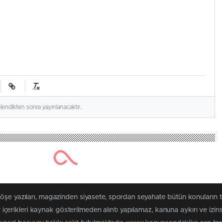
elendikten sonra yayınlanacaktır.
 köşe yazıları, magazinden siyasete, spordan seyahate bütün konuları
rikleri kaynak gösterilmeden alıntı yapılamaz, kanuna aykırı ve izin