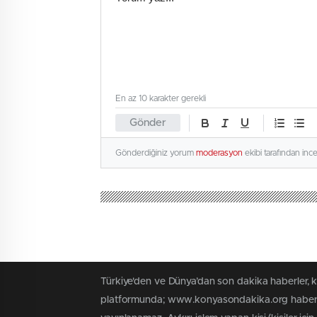
En az 10 karakter gerekli
Gönder
Gönderdiğiniz yorum
moderasyon
ekibi tarafından inc
Türkiye'den ve Dünya’dan son dakika haberler,
platformunda; www.konyasondakika.org haber içe