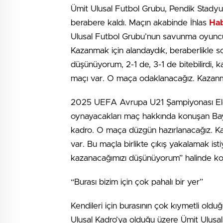
Ümit Ulusal Futbol Grubu, Pendik Stadyum
berabere kaldı. Maçın akabinde İhlas
Ha
Ulusal Futbol Grubu’nun savunma oyuncu
Kazanmak için alandaydık, beraberlikle s
düşünüyorum, 2-1 de, 3-1 de bitebilirdi,
maçı var. O maça odaklanacağız. Kazanma
2025 UEFA Avrupa U21 Şampiyonası Elem
oynayacakları maç hakkında konuşan Bayr
kadro. O maça düzgün hazırlanacağız. Kaz
var. Bu maçla birlikte çıkış yakalamak ist
kazanacağımızı düşünüyorum” halinde ko
“Burası bizim için çok pahalı bir yer”
Kendileri için burasının çok kıymetli ol
Ulusal Kadro’ya olduğu üzere Ümit Ulusa