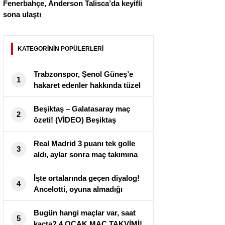
Fenerbahçe, Anderson Talisca’da keyifli
sona ulaştı
KATEGORİNİN POPÜLERLERİ
Trabzonspor, Şenol Güneş’e
1
hakaret edenler hakkında tüzel
süreç başlattı
Beşiktaş – Galatasaray maç
2
özeti! (VİDEO) Beşiktaş
Galatasaray maçı özeti izle!
BJK GS maçı kaç kaç bitti?
Real Madrid 3 puanı tek golle
3
aldı, aylar sonra maç takımına
giren Arda yeniden baht
bulamadı
İşte ortalarında geçen diyalog!
4
Ancelotti, oyuna almadığı
Arda’yı maç sonu soyunma
odasına çekti
Bugün hangi maçlar var, saat
5
kaçta? 4 OCAK MAÇ TAKVİMİ!