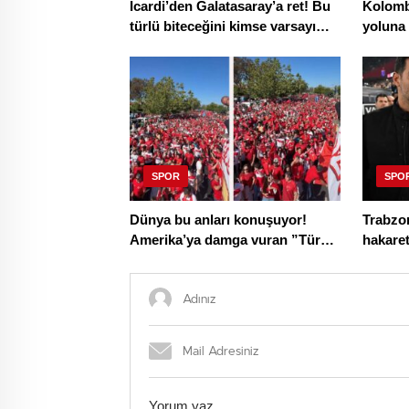
Icardi’den Galatasaray’a ret! Bu
Kolombi
türlü biteceğini kimse varsayım
yoluna
edemezdi
SPOR
SPO
Dünya bu anları konuşuyor!
Trabzo
Amerika’ya damga vuran ”Türk
hakaret
yürüyüşü”
süreç b