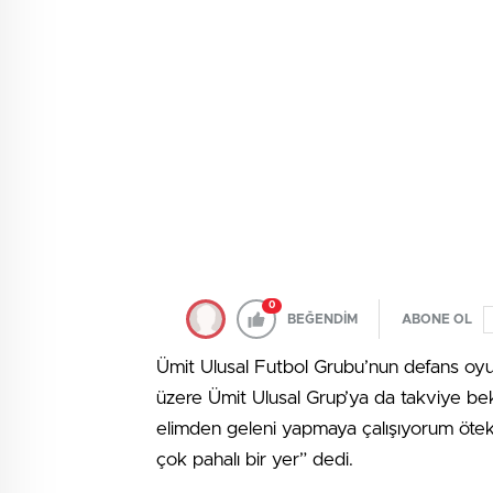
0
BEĞENDİM
ABONE OL
Ümit Ulusal Futbol Grubu’nun defans oy
üzere Ümit Ulusal Grup’ya da takviye be
elimden geleni yapmaya çalışıyorum öteki 
çok pahalı bir yer” dedi.