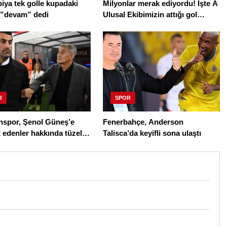
ya tek golle kupadaki
Milyonlar merak ediyordu! İşte A
 ”devam” dedi
Ulusal Ekibimizin attığı gol
sonrası çalan müzik
R
SPOR
nspor, Şenol Güneş’e
Fenerbahçe, Anderson
 edenler hakkında tüzel
Talisca’da keyifli sona ulaştı
aşlattı