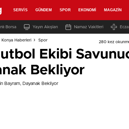
g
SERVIS
GÜNDEM
SPOR
EKONOMI
MAGAZIN
nlı Borsa
Yayın Akışları
Namaz Vakitleri
Ecza
 Konya Haberleri
Spor
280 kez okunm
Futbol Ekibi Savun
nak Bekliyor