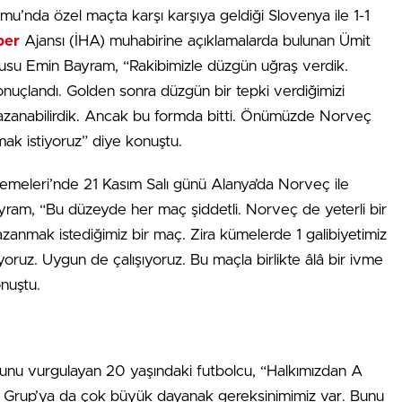
u’nda özel maçta karşı karşıya geldiği Slovenya ile 1-1
ber
Ajansı (İHA) muhabirine açıklamalarda bulunan Ümit
su Emin Bayram, “Rakibimizle düzgün uğraş verdik.
onuçlandı. Golden sonra düzgün bir tepki verdiğimizi
 kazanabilirdik. Ancak bu formda bitti. Önümüzde Norveç
k istiyoruz” diye konuştu.
eleri’nde 21 Kasım Salı günü Alanya’da Norveç ile
am, “Bu düzeyde her maç şiddetli. Norveç de yeterli bir
anmak istediğimiz bir maç. Zira kümelerde 1 galibiyetimiz
iyoruz. Uygun de çalışıyoruz. Bu maçla birlikte âlâ bir ivme
nuştu.
duğunu vurgulayan 20 yaşındaki futbolcu, “Halkımızdan A
l Grup’ya da çok büyük dayanak gereksinimimiz var. Bunu