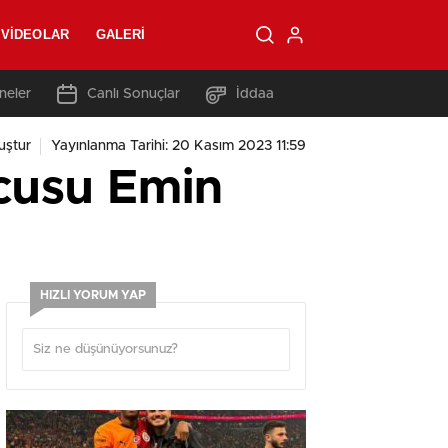
VIDEOLAR
GALERI
neler
Canlı Sonuçlar
İddaa
uştur
Yayınlanma Tarihi: 20 Kasım 2023 11:59
ucusu Emin
HIZLI YORUM YAP