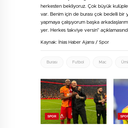
herkesten bekliyoruz. Çok büyük kulüpler
var. Benim için de burası çok bedelli b
yapmaya çalışıyorum başka arkadaşlarım üz
yer. Herkes takviye versin” açıklaması
Kaynak: İhlas Haber Ajansı / Spor
Burası
Futbol
Mac
Ümit
SPOR
SPO