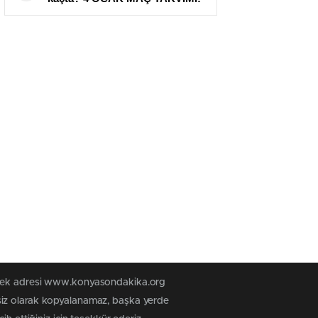
Bu akşam maç var mı?
n tek adresi www.konyasondakika.org
siz olarak kopyalanamaz, başka yerde