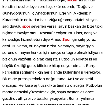
TFF Başkanı İbrahim Hacıosmanoğlu,
seçim
sürecinde
kendisini destekleyenlere teşekkür ederek, “Doğu ve
Güneydoğu’nun, İç Anadolu’nun, Ege’nin, Akdeniz’in,
Karadeniz’in ne kadar haksızlığa uğramış, adalet isteyen,
sağ duyulu
spor
severleri varsa, sayın başkan da bize tıpkı
biçimde takviye oldu. Teşekkür ediyorum. Lider, barış ve
kardeşliğe hizmet etsin diye Amed
Spor
için çalışıyoruz
dedi. Bu vatan, bu bayrak bizim. Vatanıyla, bayrağıyla
sorunu olmayan herkes için nereye entegre olmak istiyorsa
biz onun vazifelisi olarak çalışırız. Futbolun elbette ki en
büyük özelliği geniş kitlelere hitap ediyor olması. Barışı,
kardeşliği sağlamak için her alanda kullanılması gerekiyor.
Bizim de prensiplerimiz o doğrultuda. Adil ve adaletli
olacağız. Herkese eşit uzaklıkta tarafsız olacağız. Futbolun
marka bedelini yükseltmek için, sayın başkan az önce
gezdirdi, alt yapı ve tesisler yapıyorlar. Bunlar yalnızca