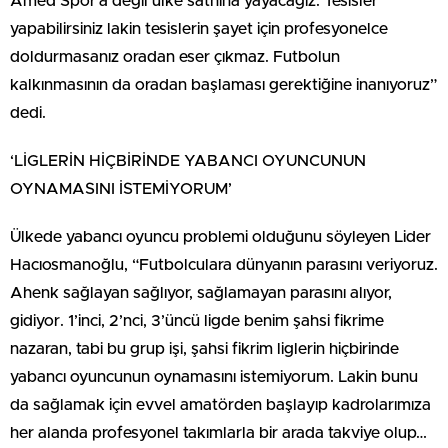
Amed Spor’a değil ülke sathına yayacağız. Tesisler
yapabilirsiniz lakin tesislerin şayet için profesyonelce
doldurmasanız oradan eser çıkmaz. Futbolun
kalkınmasının da oradan başlaması gerektiğine inanıyoruz”
dedi.
‘LİGLERİN HİÇBİRİNDE YABANCI OYUNCUNUN
OYNAMASINI İSTEMİYORUM’
Ülkede yabancı oyuncu problemi olduğunu söyleyen Lider
Hacıosmanoğlu, “Futbolculara dünyanın parasını veriyoruz.
Ahenk sağlayan sağlıyor, sağlamayan parasını alıyor,
gidiyor. 1’inci, 2’nci, 3’üncü ligde benim şahsi fikrime
nazaran, tabi bu grup işi, şahsi fikrim liglerin hiçbirinde
yabancı oyuncunun oynamasını istemiyorum. Lakin bunu
da sağlamak için evvel amatörden başlayıp kadrolarımıza
her alanda profesyonel takımlarla bir arada takviye olup…