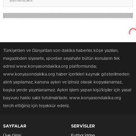
yayınlanacaktır.
Türkiye'den ve Dünya’dan son dakika haberler, köşe yazıları,
magazinden siyasete, spordan seyahate bütün konuların tek
adresi www.konyasondakika.org platformunda;
www.konyasondakika.org haber içerikleri kaynak gösterilmeden
alıntı yapılamaz, kanuna aykırı ve izinsiz olarak kopyalanamaz,
başka yerde yayınlanamaz. Aykırı işlem yapan kişi/kişiler için yasal
başvuru hakkı saklı tutulmaktadır. www.konyasondakika.org
tercih ettiğiniz için teşekkür ederiz.
SAYFALAR
SERVİSLER
Üye Girişi
Futbol İddaa