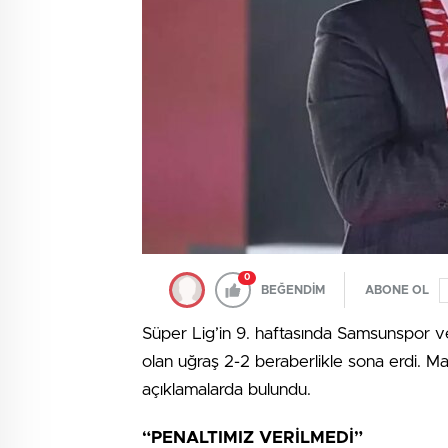
0
BEĞENDİM
ABONE OL
Süper Lig’in 9. haftasında Samsunspor v
olan uğraş 2-2 beraberlikle sona erdi. M
açıklamalarda bulundu.
“PENALTIMIZ VERİLMEDİ”