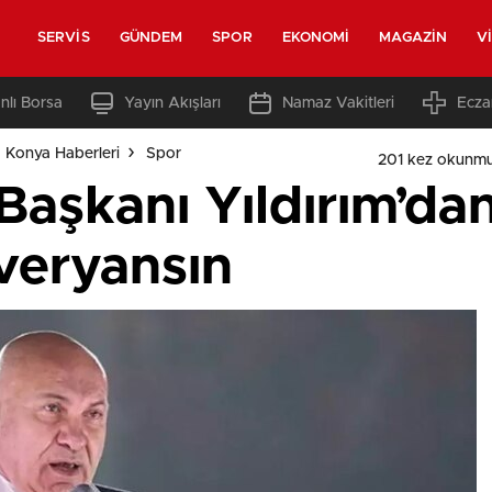
SERVIS
GÜNDEM
SPOR
EKONOMI
MAGAZIN
V
nlı Borsa
Yayın Akışları
Namaz Vakitleri
Ecza
 Konya Haberleri
Spor
201 kez okunmu
aşkanı Yıldırım’da
 veryansın