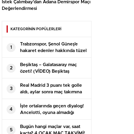
İstek Çalımbay’dan Adana Demirspor Maçı
Değerlendirmesi
KATEGORİNİN POPÜLERLERİ
Trabzonspor, Şenol Güneş’e
1
hakaret edenler hakkında tüzel
süreç başlattı
Beşiktaş – Galatasaray maç
2
özeti! (VİDEO) Beşiktaş
Galatasaray maçı özeti izle!
BJK GS maçı kaç kaç bitti?
Real Madrid 3 puanı tek golle
3
aldı, aylar sonra maç takımına
giren Arda yeniden baht
bulamadı
İşte ortalarında geçen diyalog!
4
Ancelotti, oyuna almadığı
Arda’yı maç sonu soyunma
odasına çekti
Bugün hangi maçlar var, saat
5
kaçta? 4 OCAK MAÇ TAKVİMİ!