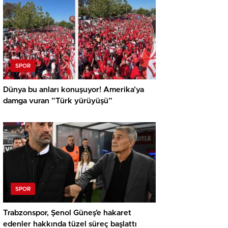
SPOR
Dünya bu anları konuşuyor! Amerika’ya
damga vuran ”Türk yürüyüşü”
SPOR
Trabzonspor, Şenol Güneş’e hakaret
edenler hakkında tüzel süreç başlattı