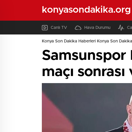
konyasondakika.org
Canlı TV
Hava Durumu
Ca
Konya Son Dakika Haberleri Konya Son Dakika
Samsunspor B
maçı sonrası