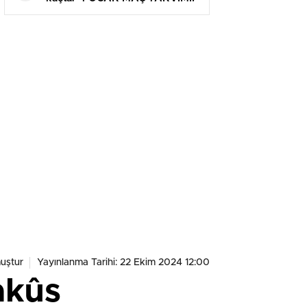
Bu akşam maç var mı?
uştur
Yayınlanma Tarihi: 22 Ekim 2024 12:00
akûs