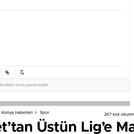
elendikten sonra yayınlanacaktır.
 Konya Haberleri
Spor
267 kez okunm
t’tan Üstün Lig’e M