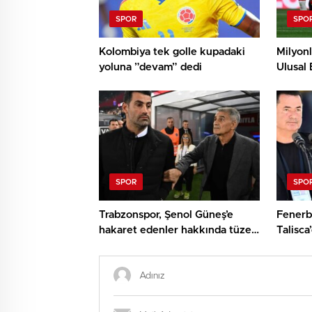
SPOR
SPO
Kolombiya tek golle kupadaki
Milyonl
yoluna ”devam” dedi
Ulusal 
sonrası
SPOR
SPO
Trabzonspor, Şenol Güneş’e
Fenerb
hakaret edenler hakkında tüzel
Talisca
süreç başlattı