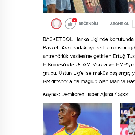
0
BEĞENDİM
ABONE OL
BASKETBOL Harika Ligi’nde konutunda A
Basket, Avrupa’daki iyi performansını li
antrenörlük vazifesine getirilen Ertuğ T
H Kümesi’nde UCAM Murcia ve FMP’yi de
grubu, Üstün Lig’e ise makûs başlangıç 
Petkimspor’a da mağlup olan Manisa Bask
Kaynak: Demirören Haber Ajansı / Spor