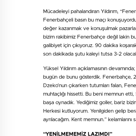
Mücadeleyi pahalandıran Yıldırım, “Fenerb
Fenerbahçeli basın bu maçı konuşuyordu. 
değer kazanmak ve konuşulmak pazarlamay
bizim rakibimiz Fenerbahçe değil lakin b
galibiyet için çıkıyoruz. 90 dakika koşa
son dakikada şutu kaleyi tutsa 3-2 olacakt
Yüksel Yıldırım açıklamasının devamında
bugün de bunu gösterdik. Fenerbahçe, 2-
Dzeko’nun çıkarken tutumları falan, Fene
muhtaçlığı hissetti. Bu beni memnun etti, 
başa oynadık. Yediğimiz goller, bariz bizi
Herkesi kutluyorum. Yenilgiden gelip ber
ayrılacağım. Kent memnun.” kelamlarını sa
“YENİLMEMEMİZ LAZIMDI”