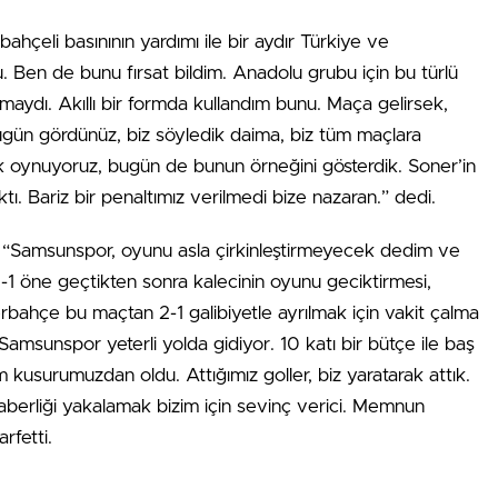
ahçeli basınının yardımı ile bir aydır Türkiye ve
Ben de bunu fırsat bildim. Anadolu grubu için bu türlü
dı. Akıllı bir formda kullandım bunu. Maça gelirsek,
ugün gördünüz, biz söyledik daima, biz tüm maçlara
rak oynuyoruz, bugün de bunun örneğini gösterdik. Soner’in
ı. Bariz bir penaltımız verilmedi bize nazaran.” dedi.
; “Samsunspor, oyunu asla çirkinleştirmeyecek dedim ve
1 öne geçtikten sonra kalecinin oyunu geciktirmesi,
rbahçe bu maçtan 2-1 galibiyetle ayrılmak için vakit çalma
Samsunspor yeterli yolda gidiyor. 10 katı bir bütçe ile baş
m kusurumuzdan oldu. Attığımız goller, biz yaratarak attık.
aberliği yakalamak bizim için sevinç verici. Memnun
rfetti.