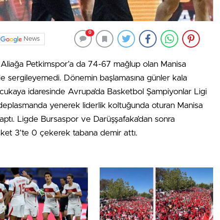
0
News
liağa Petkimspor’a da 74-67 mağlup olan Manisa
gde sergileyemedi. Dönemin başlamasına günler kala
uzcukaya idaresinde Avrupa’da Basketbol Şampiyonlar Ligi
plasmanda yenerek liderlik koltuğunda oturan Manisa
yaptı. Ligde Bursaspor ve Darüşşafaka’dan sonra
et 3’te 0 çekerek tabana demir attı.