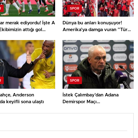
R
SPOR
ar merak ediyordu! İşte A
Dünya bu anları konuşuyor!
Ekibimizin attığı gol
Amerika’ya damga vuran ”Türk
 çalan müzik
yürüyüşü”
R
SPOR
ahçe, Anderson
İstek Çalımbay’dan Adana
’da keyifli sona ulaştı
Demirspor Maçı
Değerlendirmesi