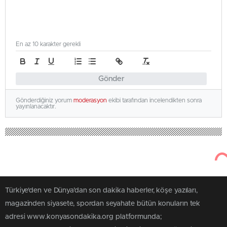
En az 10 karakter gerekli
Gönder
Gönderdiğiniz yorum
moderasyon
ekibi tarafından incelendikten sonra
yayınlanacaktır.
Türkiye'den ve Dünya’dan son dakika haberler, köşe yazıları,
magazinden siyasete, spordan seyahate bütün konuların tek
adresi www.konyasondakika.org platformunda;