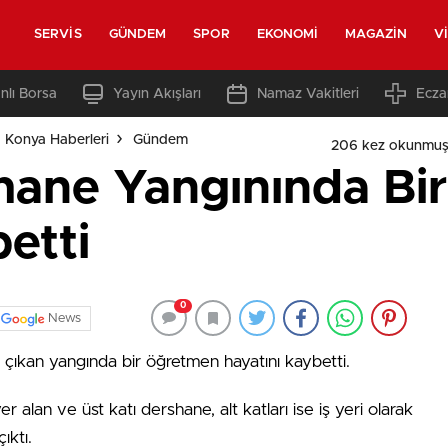
SERVIS
GÜNDEM
SPOR
EKONOMI
MAGAZIN
V
nlı Borsa
Yayın Akışları
Namaz Vakitleri
Ecza
 Konya Haberleri
Gündem
206 kez okunmuş
shane Yangınında B
etti
0
News
 çıkan yangında bir öğretmen hayatını kaybetti.
r alan ve üst katı dershane, alt katları ise iş yeri olarak
ıktı.