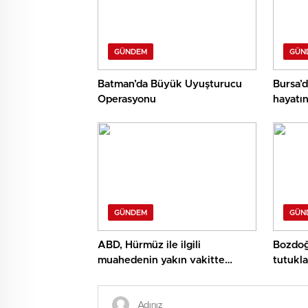
GÜNDEM
GÜN
Batman’da Büyük Uyuşturucu
Bursa’d
Operasyonu
hayatın
GÜNDEM
GÜN
ABD, Hürmüz ile ilgili
Bozdoğa
muahedenin yakın vakitte
tutukla
yapılmasını umuyor