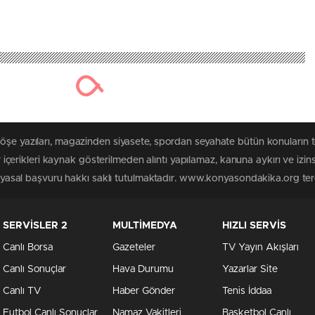
 köşe yazıları, magazinden siyasete, spordan seyahate bütün konuları
rikleri kaynak gösterilmeden alıntı yapılamaz, kanuna aykırı ve izin
in yasal başvuru hakkı saklı tutulmaktadır. www.konyasondakika.org terci
SERVİSLER 2
MULTİMEDYA
HIZLI SERVİS
Canlı Borsa
Gazeteler
TV Yayın Akışları
Canlı Sonuçlar
Hava Durumu
Yazarlar Site
Canlı TV
Haber Gönder
Tenis İddaa
Futbol Canlı Sonuçlar
Namaz Vakitleri
Basketbol Canlı