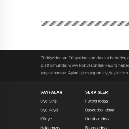
Türkiye'den ve Dünya’dan son dakika haberler,
platformunda; www.konyasondakika.org haber içe
yayınlanamaz. Aykırı işlem yapan kişi/kişiler iç
SAYFALAR
SERVİSLER
Üye Girişi
Futbol İddaa
Üye Kaydı
Basketbol İddaa
Künye
Hentbol İddaa
Hakkımızda
Bilardo İddaa