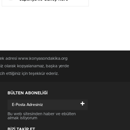
ortasında ada krizi çıktı
n tek adresi www.konyasondakika.org
siz olarak kopyalanamaz, başka yerde
h ettiğiniz için teşekkür ederiz.
BÜLTEN ABONELİĞİ
+
Bu web sitesinden haber ve ebülten
almak istiyorum
BİZİ TAKİP ET