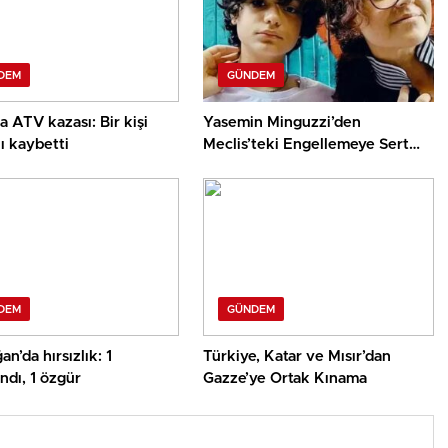
DEM
GÜNDEM
a ATV kazası: Bir kişi
Yasemin Minguzzi’den
ı kaybetti
Meclis’teki Engellemeye Sert
Reaksiyon
DEM
GÜNDEM
n’da hırsızlık: 1
Türkiye, Katar ve Mısır’dan
ndı, 1 özgür
Gazze’ye Ortak Kınama