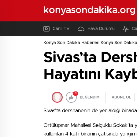
konyasondakika.org
Canlı TV
Hava Durumu
Ca
Konya Son Dakika Haberleri Konya Son Dakika
Sivas’ta Der
Hayatını Kayb
0
BEĞENDİM
ABONE OL
Sivas’ta dershanenin de yer aldığı binada
Örtülüpınar Mahallesi Selçuklu Sokak’ta ye
kullanılan 4 katlı binanın çatısında yangın ç