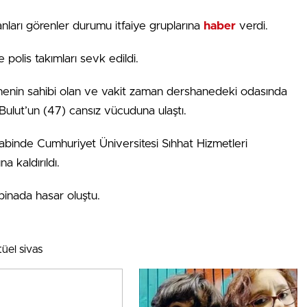
arı görenler durumu itfaiye gruplarına
haber
verdi.
e polis takımları sevk edildi.
anenin sahibi olan ve vakit zaman dershanedeki odasında
ulut’un (47) cansız vücuduna ulaştı.
abinde Cumhuriyet Üniversitesi Sıhhat Hizmetleri
 kaldırıldı.
 binada hasar oluştu.
üel sivas