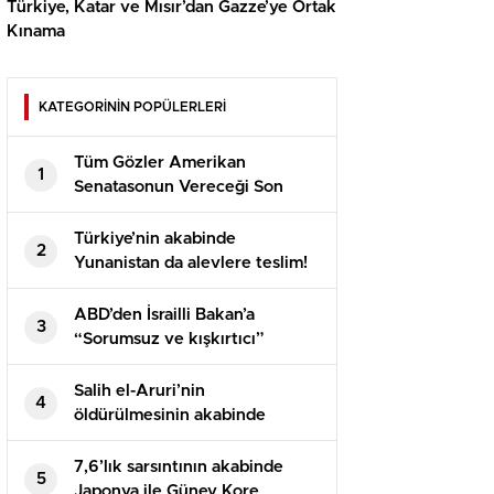
Türkiye, Katar ve Mısır’dan Gazze’ye Ortak
Kınama
KATEGORİNİN POPÜLERLERİ
Tüm Gözler Amerikan
1
Senatasonun Vereceği Son
Kararda
Türkiye’nin akabinde
2
Yunanistan da alevlere teslim!
Yerleşim yerleri boşaltılmaya
başlandı
ABD’den İsrailli Bakan’a
3
“Sorumsuz ve kışkırtıcı”
suçlaması! Birebir sertlikte
cevap geldi
Salih el-Aruri’nin
4
öldürülmesinin akabinde
Hamas, İsrail ile esir takası ve
ateşkes müzakerelerini
7,6’lık sarsıntının akabinde
5
durdurdu
Japonya ile Güney Kore