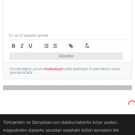
En az 10 karakter gerekli
Gönder
Gönderdiğiniz yorum
moderasyon
ekibi tarafından incelendikten sonra
yayınlanacaktır.
Türkiye'den ve Dünya’dan son dakika haberler, köşe yazıları,
magazinden siyasete, spordan seyahate bütün konuların tek