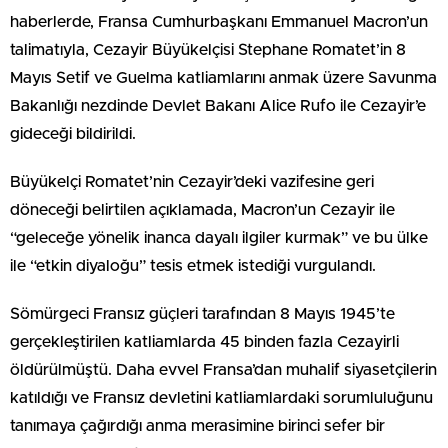
haberlerde, Fransa Cumhurbaşkanı Emmanuel Macron’un
talimatıyla, Cezayir Büyükelçisi Stephane Romatet’in 8
Mayıs Setif ve Guelma katliamlarını anmak üzere Savunma
Bakanlığı nezdinde Devlet Bakanı Alice Rufo ile Cezayir’e
gideceği bildirildi.
Büyükelçi Romatet’nin Cezayir’deki vazifesine geri
döneceği belirtilen açıklamada, Macron’un Cezayir ile
“geleceğe yönelik inanca dayalı ilgiler kurmak” ve bu ülke
ile “etkin diyaloğu” tesis etmek istediği vurgulandı.
Sömürgeci Fransız güçleri tarafından 8 Mayıs 1945’te
gerçekleştirilen katliamlarda 45 binden fazla Cezayirli
öldürülmüştü. Daha evvel Fransa’dan muhalif siyasetçilerin
katıldığı ve Fransız devletini katliamlardaki sorumluluğunu
tanımaya çağırdığı anma merasimine birinci sefer bir