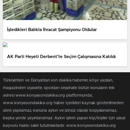
İşledikleri Balıkla İhracat Şampiyonu Oldular
AK Parti Heyeti Derbent’te Seçim Çalışmasına Katıldı
Türkiye'den ve Dünya’dan son dakika haberler, köşe yazıları,
magazinden siyasete, spordan seyahate bütün konuların tek
adresi www.konyasondakika.org platformunda;
www.konyasondakika.org haber içerikleri kaynak gösterilmeden
alıntı yapılamaz, kanuna aykırı ve izinsiz olarak kopyalanamaz,
başka yerde yayınlanamaz. Aykırı işlem yapan kişi/kişiler için yasal
başvuru hakkı saklı tutulmaktadır. www.konyasondakika.org