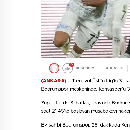
0
BEĞENDİM
ABONE OL
(ANKARA) –
Trendyol Üstün Lig’in 3. h
Bodrumspor meskeninde, Konyaspor’u 3-
Süper Lig’de 3. hafta çabasında Bodrum
saat 21.45’te başlayan müsabakayı hake
Ev sahibi Bodrumspor, 28. dakikada Kon