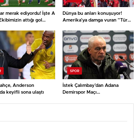
ar merak ediyordu! İşte A
Dünya bu anları konuşuyor!
Ekibimizin attığı gol
Amerika’ya damga vuran ”Türk
 çalan müzik
yürüyüşü”
R
SPOR
ahçe, Anderson
İstek Çalımbay’dan Adana
’da keyifli sona ulaştı
Demirspor Maçı
Değerlendirmesi