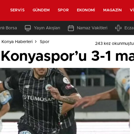
SERVIS
GÜNDEM
SPOR
EKONOMI
MAGAZIN
V
nlı Borsa
Yayın Akışları
Namaz Vakitleri
Ecza
 Konya Haberleri
Spor
243 kez okunmuştu
Konyaspor’u 3-1 ma