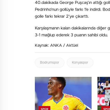
40.dakikada George Puşcaş’ın attığı gol
Pedrinho’nun gollüyle farkı 1’e indirdi. 
golle farkı tekrar 2’ye çıkarttı.
Karşılaşmanın kalan dakikalarında diğer
3-1 mağlup ederek 3 puanın sahibi oldu.
Kaynak: ANKA / Aktüel
Bodrumspor
Konyaspor
SPOR
SPO