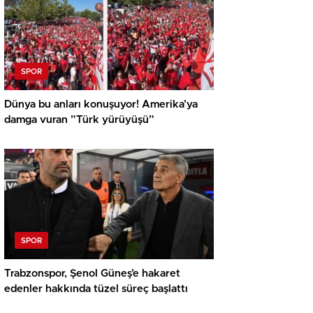
SPOR
Dünya bu anları konuşuyor! Amerika’ya
damga vuran ”Türk yürüyüşü”
SPOR
Trabzonspor, Şenol Güneş’e hakaret
edenler hakkında tüzel süreç başlattı