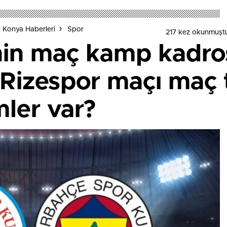
 Konya Haberleri
Spor
217 kez okunmuşt
nin maç kamp kadro
Rizespor maçı maç 
ler var?