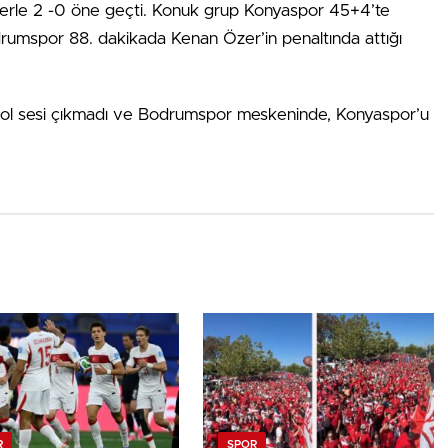
lerle 2 -0 öne geçti. Konuk grup Konyaspor 45+4’te
Bodrumspor 88. dakikada Kenan Özer’in penaltında attığı
 gol sesi çıkmadı ve Bodrumspor meskeninde, Konyaspor’u
R
SPOR