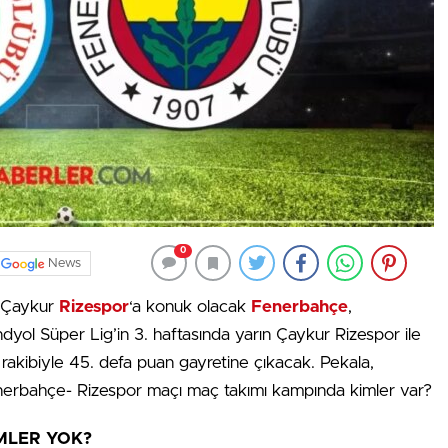
0
News
n Çaykur
Rizespor
‘a konuk olacak
Fenerbahçe
,
ndyol Süper Lig’in 3. haftasında yarın Çaykur Rizespor ile
, rakibiyle 45. defa puan gayretine çıkacak. Pekala,
erbahçe- Rizespor maçı maç takımı kampında kimler var?
MLER YOK?