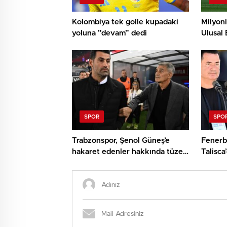
Kolombiya tek golle kupadaki
Milyonl
yoluna ”devam” dedi
Ulusal 
sonrası
SPOR
SPO
Trabzonspor, Şenol Güneş’e
Fenerb
hakaret edenler hakkında tüzel
Talisca
süreç başlattı