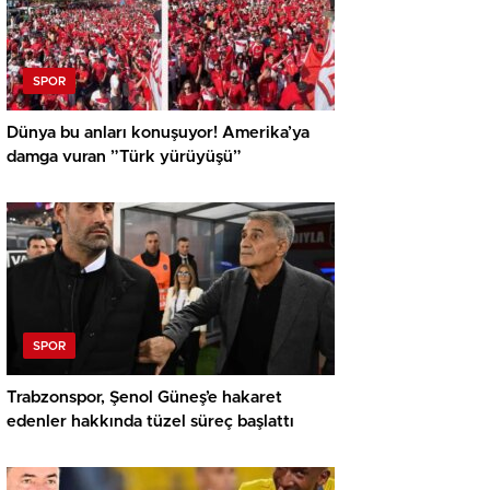
SPOR
Dünya bu anları konuşuyor! Amerika’ya
damga vuran ”Türk yürüyüşü”
SPOR
Trabzonspor, Şenol Güneş’e hakaret
edenler hakkında tüzel süreç başlattı