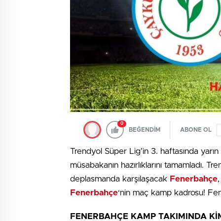
0
BEĞENDİM
ABONE OL
Trendyol Süper Lig’in 3. haftasında yarı
müsabakanın hazırlıklarını tamamladı. Tre
deplasmanda karşılaşacak
Fenerbahçe
Fenerbahçe
‘nin maç kamp kadrosu! Fen
FENERBAHÇE KAMP TAKIMINDA Kİ