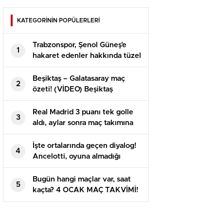
KATEGORİNİN POPÜLERLERİ
Trabzonspor, Şenol Güneş’e
1
hakaret edenler hakkında tüzel
süreç başlattı
Beşiktaş – Galatasaray maç
2
özeti! (VİDEO) Beşiktaş
Galatasaray maçı özeti izle!
BJK GS maçı kaç kaç bitti?
Real Madrid 3 puanı tek golle
3
aldı, aylar sonra maç takımına
giren Arda yeniden baht
bulamadı
İşte ortalarında geçen diyalog!
4
Ancelotti, oyuna almadığı
Arda’yı maç sonu soyunma
odasına çekti
Bugün hangi maçlar var, saat
5
kaçta? 4 OCAK MAÇ TAKVİMİ!
Bu akşam maç var mı?