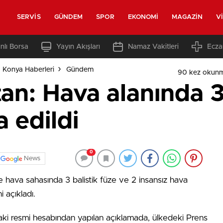
SERVIS
GÜNDEM
SPOR
EKONOMI
MAGAZIN
V
nlı Borsa
Yayın Akışları
Namaz Vakitleri
Ecza
 Konya Haberleri
Gündem
90 kez okunm
an: Hava alanında 3 
 edildi
0
News
 hava sahasında 3 balistik füze ve 2 insansız hava
 açıkladı.
ki resmi hesabından yapılan açıklamada, ülkedeki Prens