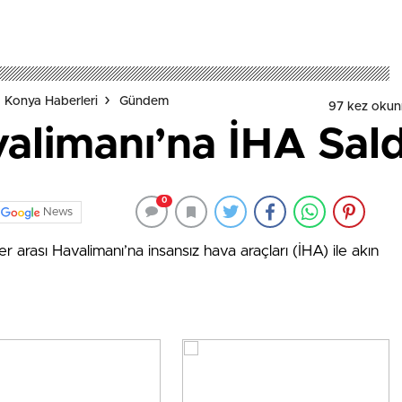
 Konya Haberleri
Gündem
97 kez okun
limanı’na İHA Saldı
0
News
 arası Havalimanı’na insansız hava araçları (İHA) ile akın