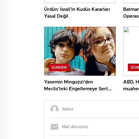
Ürdün: İsrail’in Kudüs Kararları
Batman
Yasal Değil
Operas
GÜNDEM
GÜN
Yasemin Minguzzi’den
ABD, Hü
Meclis’teki Engellemeye Sert
muahed
Reaksiyon
yapılm