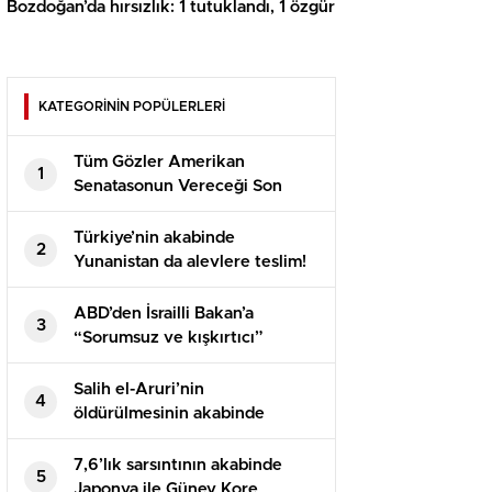
Bozdoğan’da hırsızlık: 1 tutuklandı, 1 özgür
KATEGORİNİN POPÜLERLERİ
Tüm Gözler Amerikan
1
Senatasonun Vereceği Son
Kararda
Türkiye’nin akabinde
2
Yunanistan da alevlere teslim!
Yerleşim yerleri boşaltılmaya
başlandı
ABD’den İsrailli Bakan’a
3
“Sorumsuz ve kışkırtıcı”
suçlaması! Birebir sertlikte
cevap geldi
Salih el-Aruri’nin
4
öldürülmesinin akabinde
Hamas, İsrail ile esir takası ve
ateşkes müzakerelerini
7,6’lık sarsıntının akabinde
5
durdurdu
Japonya ile Güney Kore