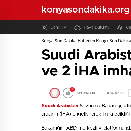
konyasondakika.org
Canlı TV
Hava Durumu
Ca
Konya Son Dakika Haberleri Konya Son Dakika
Suudi Arabist
ve 2 İHA imha
0
BEĞENDİM
ABONE OL
Suudi Arabistan
Savunma Bakanlığı, ülke
aracının (İHA) engellenerek imha edildiğini
Bakanlığın, ABD merkezli X platformunda