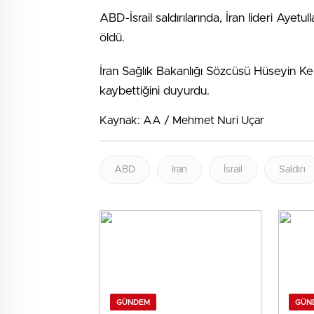
ABD-İsrail saldırılarında, İran lideri Ayet
öldü.
İran Sağlık Bakanlığı Sözcüsü Hüseyin Ker
kaybettiğini duyurdu.
Kaynak: AA / Mehmet Nuri Uçar
ABD
Iran
İsrail
Saldırı
GÜNDEM
GÜN