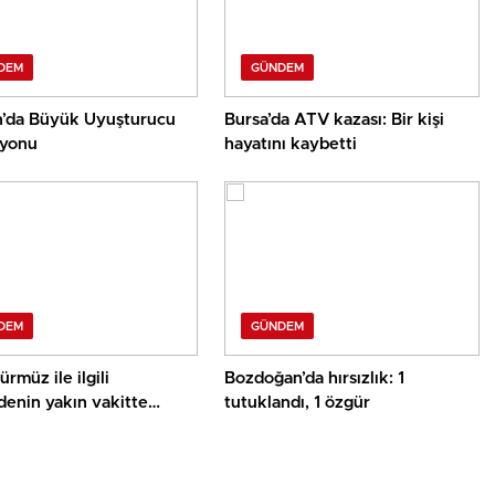
DEM
GÜNDEM
’da Büyük Uyuşturucu
Bursa’da ATV kazası: Bir kişi
yonu
hayatını kaybetti
DEM
GÜNDEM
rmüz ile ilgili
Bozdoğan’da hırsızlık: 1
enin yakın vakitte
tutuklandı, 1 özgür
asını umuyor