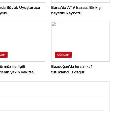
’da Büyük Uyuşturucu
Bursa’da ATV kazası: Bir kişi
yonu
hayatını kaybetti
DEM
GÜNDEM
rmüz ile ilgili
Bozdoğan’da hırsızlık: 1
enin yakın vakitte
tutuklandı, 1 özgür
asını umuyor