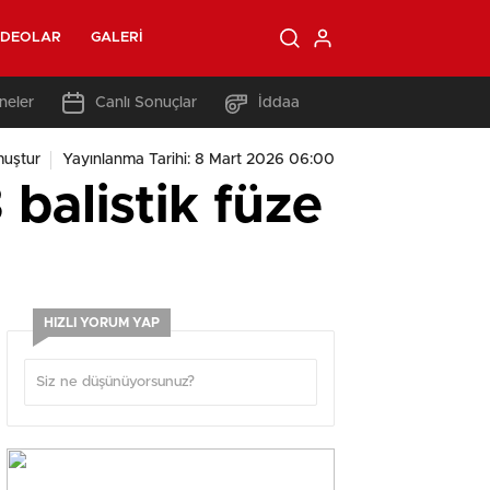
IDEOLAR
GALERI
neler
Canlı Sonuçlar
İddaa
uştur
Yayınlanma Tarihi: 8 Mart 2026 06:00
balistik füze
HIZLI YORUM YAP