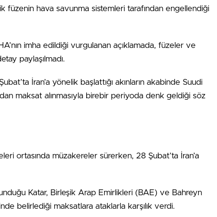
ik füzenin hava savunma sistemleri tarafından engellendiği
İHA’nın imha edildiği vurgulanan açıklamada, füzeler ve
 detay paylaşılmadı.
ubat’ta İran’a yönelik başlattığı akınların akabinde Suudi
afından maksat alınmasıyla birebir periyoda denk geldiği söz
eleri ortasında müzakereler sürerken, 28 Şubat’ta İran’a
bulunduğu Katar, Birleşik Arap Emirlikleri (BAE) ve Bahreyn
de belirlediği maksatlara ataklarla karşılık verdi.