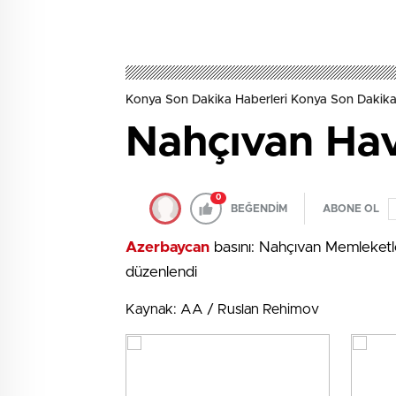
Konya Son Dakika Haberleri Konya Son Dakika
Nahçıvan Hava
0
BEĞENDİM
ABONE OL
Azerbaycan
basını: Nahçıvan Memleketler
düzenlendi
Kaynak: AA / Ruslan Rehimov