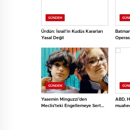
GÜNDEM
GÜN
Ürdün: İsrail’in Kudüs Kararları
Batman
Yasal Değil
Operas
GÜNDEM
GÜN
Yasemin Minguzzi’den
ABD, Hü
Meclis’teki Engellemeye Sert
muahed
Reaksiyon
yapılm