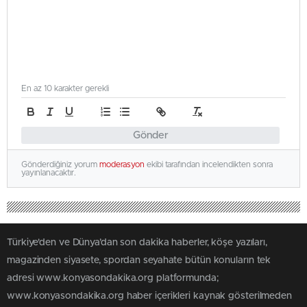
En az 10 karakter gerekli
Gönder
Gönderdiğiniz yorum
moderasyon
ekibi tarafından incelendikten sonra
yayınlanacaktır.
Türkiye'den ve Dünya’dan son dakika haberler, köşe yazıları,
magazinden siyasete, spordan seyahate bütün konuların tek
adresi www.konyasondakika.org platformunda;
www.konyasondakika.org haber içerikleri kaynak gösterilmeden