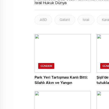
İsrail Hukuk Dünya
ABD
Gallant
İsrail
Kara
GÜNDEM
GÜN
Park Yeri Tartışması Kanlı Bitti:
Şişli’de
Silahlı Akın ve Yangın
tutukla