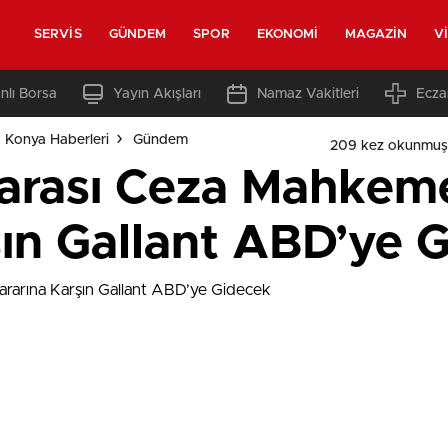
SERVIS
GÜNDEM
SPOR
EKONOMI
MAGAZIN
V
nlı Borsa
Yayın Akışları
Namaz Vakitleri
Ecza
 Konya Haberleri
Gündem
209 kez okunmuş
arası Ceza Mahkeme
şın Gallant ABD’ye 