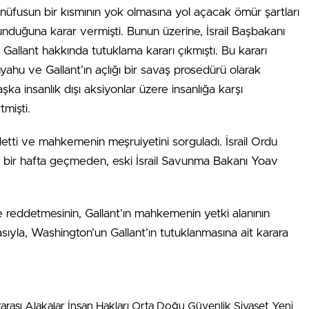
l nüfusun bir kısmının yok olmasına yol açacak ömür şartları
unduğuna karar vermişti. Bunun üzerine, İsrail Başbakanı
allant hakkında tutuklama kararı çıkmıştı. Bu kararı
hu ve Gallant’ın açlığı bir savaş prosedürü olarak
şka insanlık dışı aksiyonlar üzere insanlığa karşı
tmişti.
ddetti ve mahkemenin meşruiyetini sorguladı. İsrail Ordu
 bir hafta geçmeden, eski İsrail Savunma Bakanı Yoav
 reddetmesinin, Gallant’ın mahkemenin yetki alanının
ıyla, Washington’un Gallant’ın tutuklanmasına ait karara
arası Alakalar İnsan Hakları Orta Doğu Güvenlik Siyaset Yeni