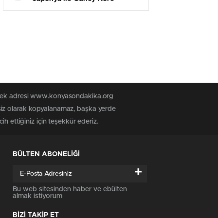
ortasında ada krizi çıktı
n tek adresi www.konyasondakika.org
siz olarak kopyalanamaz, başka yerde
h ettiğiniz için teşekkür ederiz.
BÜLTEN ABONELİĞİ
+
Bu web sitesinden haber ve ebülten
almak istiyorum
BİZİ TAKİP ET