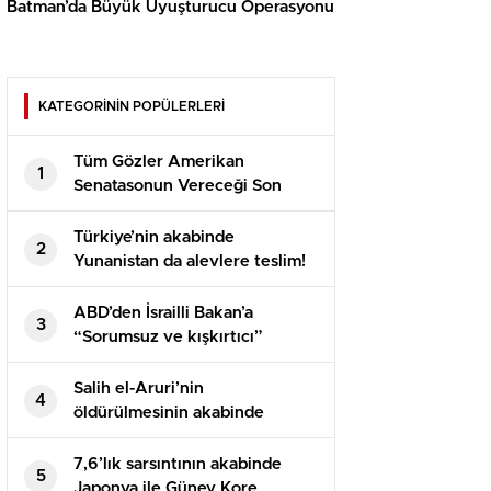
Batman’da Büyük Uyuşturucu Operasyonu
KATEGORİNİN POPÜLERLERİ
Tüm Gözler Amerikan
1
Senatasonun Vereceği Son
Kararda
Türkiye’nin akabinde
2
Yunanistan da alevlere teslim!
Yerleşim yerleri boşaltılmaya
başlandı
ABD’den İsrailli Bakan’a
3
“Sorumsuz ve kışkırtıcı”
suçlaması! Birebir sertlikte
cevap geldi
Salih el-Aruri’nin
4
öldürülmesinin akabinde
Hamas, İsrail ile esir takası ve
ateşkes müzakerelerini
7,6’lık sarsıntının akabinde
5
durdurdu
Japonya ile Güney Kore