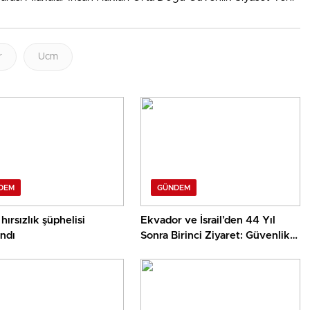
r
Ucm
DEM
GÜNDEM
 hırsızlık şüphelisi
Ekvador ve İsrail’den 44 Yıl
ndı
Sonra Birinci Ziyaret: Güvenlik
ve Ticaret İşbirliği