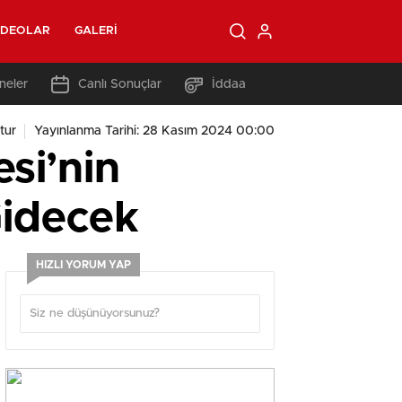
IDEOLAR
GALERI
neler
Canlı Sonuçlar
İddaa
tur
Yayınlanma Tarihi: 28 Kasım 2024 00:00
si’nin
Gidecek
HIZLI YORUM YAP