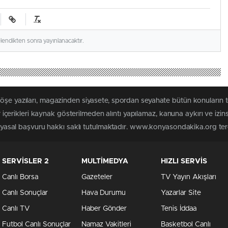
elendikten sonra yayınlanacaktır.
 köşe yazıları, magazinden siyasete, spordan seyahate bütün konuları
rikleri kaynak gösterilmeden alıntı yapılamaz, kanuna aykırı ve izin
in yasal başvuru hakkı saklı tutulmaktadır. www.konyasondakika.org terci
SERVİSLER 2
MULTİMEDYA
HIZLI SERVİS
Canlı Borsa
Gazeteler
TV Yayın Akışları
Canlı Sonuçlar
Hava Durumu
Yazarlar Site
Canlı TV
Haber Gönder
Tenis İddaa
Futbol Canlı Sonuçlar
Namaz Vakitleri
Basketbol Canlı