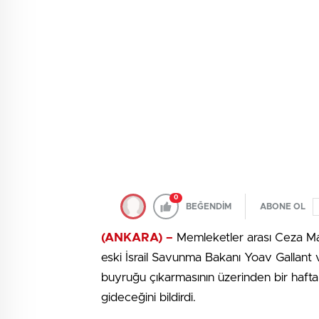
0
BEĞENDİM
ABONE OL
(ANKARA) –
Memleketler arası Ceza Ma
eski İsrail Savunma Bakanı Yoav Galla
buyruğu çıkarmasının üzerinden bir haft
gideceğini bildirdi.