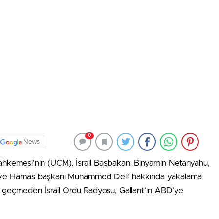
0
News
hkemesi’nin (UCM), İsrail Başbakanı Binyamin Netanyahu,
nt ve Hamas başkanı Muhammed Deif hakkında yakalama
a geçmeden İsrail Ordu Radyosu, Gallant’ın ABD’ye