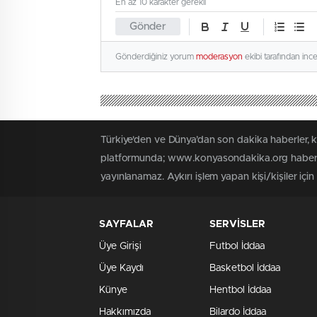
En az 10 karakter gerekli
Gönder
Gönderdiğiniz yorum
moderasyon
ekibi tarafından inc
Türkiye'den ve Dünya’dan son dakika haberler,
platformunda; www.konyasondakika.org haber içe
yayınlanamaz. Aykırı işlem yapan kişi/kişiler iç
SAYFALAR
SERVİSLER
Üye Girişi
Futbol İddaa
Üye Kaydı
Basketbol İddaa
Künye
Hentbol İddaa
Hakkımızda
Bilardo İddaa