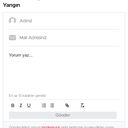
Yangın
En az 10 karakter gerekli
Gönder
Gönderdiğiniz yorum
moderasyon
ekibi tarafından incelendikten sonra