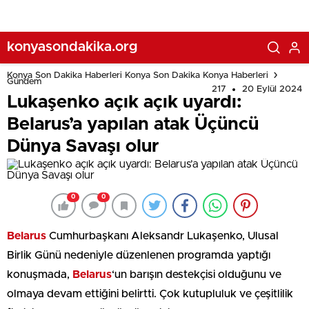
konyasondakika.org
Konya Son Dakika Haberleri Konya Son Dakika Konya Haberleri
Gündem
217
20 Eylül 2024
Lukaşenko açık açık uyardı:
Belarus’a yapılan atak Üçüncü
Dünya Savaşı olur
0
0
Belarus
Cumhurbaşkanı Aleksandr Lukaşenko, Ulusal
Birlik Günü nedeniyle düzenlenen programda yaptığı
konuşmada,
Belarus
‘un barışın destekçisi olduğunu ve
olmaya devam ettiğini belirtti. Çok kutupluluk ve çeşitlilik