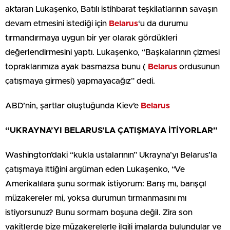
aktaran Lukaşenko, Batılı istihbarat teşkilatlarının savaşın
devam etmesini istediği için
Belarus
‘u da durumu
tırmandırmaya uygun bir yer olarak gördükleri
değerlendirmesini yaptı. Lukaşenko, “Başkalarının çizmesi
topraklarımıza ayak basmazsa bunu (
Belarus
ordusunun
çatışmaya girmesi) yapmayacağız” dedi.
ABD’nin, şartlar oluştuğunda Kiev’e
Belarus
“UKRAYNA’YI BELARUS’LA ÇATIŞMAYA İTİYORLAR”
Washington’daki “kukla ustalarının” Ukrayna’yı Belarus’la
çatışmaya ittiğini argüman eden Lukaşenko, “Ve
Amerikalılara şunu sormak istiyorum: Barış mı, barışçıl
müzakereler mi, yoksa durumun tırmanmasını mı
istiyorsunuz? Bunu sormam boşuna değil. Zira son
vakitlerde bize müzakerelerle ilgili imalarda bulundular ve