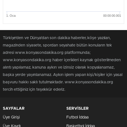
1. Oca
00:00:00.001
Türkiye'den ve Dünya’dan son dakika haberler, köşe yazıları,
magazinden siyasete, spordan seyahate bütün konuların tek
adresi www.konyasondakika.org platformunda;
www.konyasondakika.org haber içerikleri kaynak gösterilmeden
alıntı yapılamaz, kanuna aykırı ve izinsiz olarak kopyalanamaz,
başka yerde yayınlanamaz. Aykırı işlem yapan kişi/kişiler için yasal
başvuru hakkı saklı tutulmaktadır. www.konyasondakika.org
tercih ettiğiniz için teşekkür ederiz.
SAYFALAR
SERVİSLER
Üye Girişi
Futbol İddaa
Üye Kaydı
Basketbol İddaa