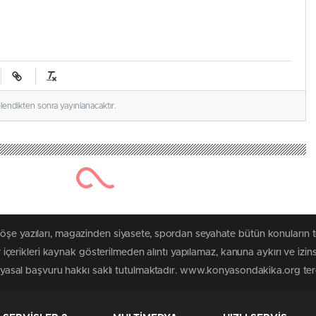
elendikten sonra yayınlanacaktır.
 köşe yazıları, magazinden siyasete, spordan seyahate bütün konuları
rikleri kaynak gösterilmeden alıntı yapılamaz, kanuna aykırı ve izin
in yasal başvuru hakkı saklı tutulmaktadır. www.konyasondakika.org terci