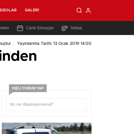
IDEOLAR
GALERI
neler
Canlı Sonuçlar
İddaa
uştur
Yayınlanma Tarihi: 13 Ocak 2019 14:00
sinden
HIZLI YORUM YAP