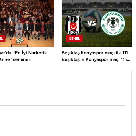
EL
GENEL
ar’da “En İyi Narkotik
Beşiktaş Konyaspor maçı ilk 11’i!
 Anne” semineri
Beşiktaş’ın Konyaspor maçı 11’i
belli oldu mu, ilk 11’de kimler
var?