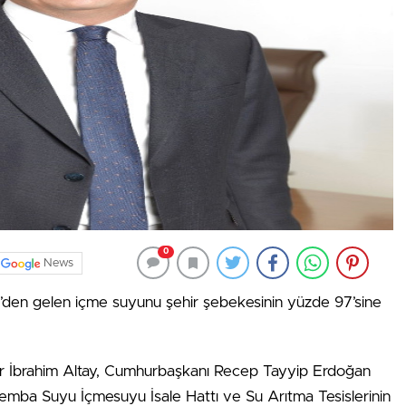
0
News
’den gelen içme suyunu şehir şebekesinin yüzde 97’sine
r İbrahim Altay, Cumhurbaşkanı Recep Tayyip Erdoğan
emba Suyu İçmesuyu İsale Hattı ve Su Arıtma Tesislerinin