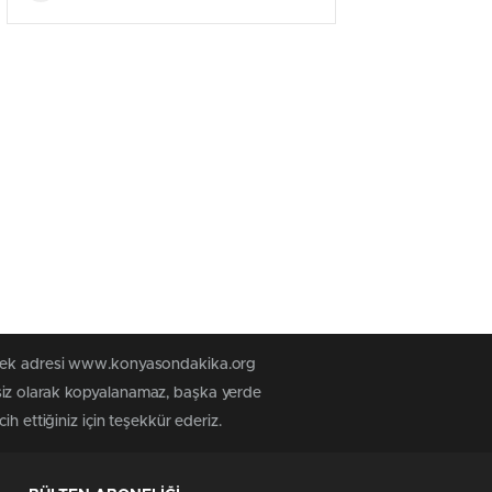
n tek adresi www.konyasondakika.org
siz olarak kopyalanamaz, başka yerde
h ettiğiniz için teşekkür ederiz.