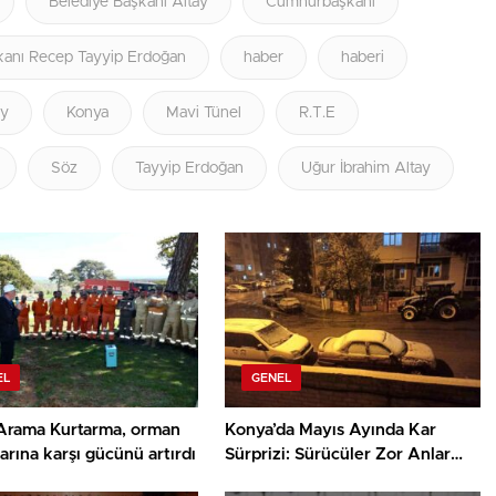
Belediye Başkanı Altay
Cumhurbaşkanı
anı Recep Tayyip Erdoğan
haber
haberi
ay
Konya
Mavi Tünel
R.T.E
Söz
Tayyip Erdoğan
Uğur İbrahim Altay
EL
GENEL
Arama Kurtarma, orman
Konya’da Mayıs Ayında Kar
arına karşı gücünü artırdı
Sürprizi: Sürücüler Zor Anlar
Yaşadı