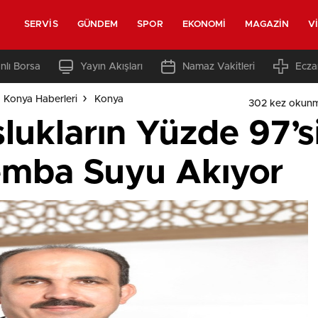
SERVIS
GÜNDEM
SPOR
EKONOMI
MAGAZIN
V
nlı Borsa
Yayın Akışları
Namaz Vakitleri
Ecza
 Konya Haberleri
Konya
302 kez okunm
lukların Yüzde 97’
emba Suyu Akıyor