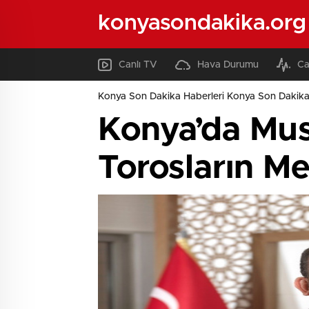
konyasondakika.org
Canlı TV
Hava Durumu
Ca
Konya Son Dakika Haberleri Konya Son Dakika
Konya’da Mus
Torosların M