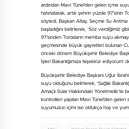
ardından Mavi Tünel’den gelen içme suyunun
hatırlatarak, artık şehrin yüzde 97’sini
söyledi. Başkan Altay, Seçme Su Arıtma 
başladığını belirterek, ‘Söz verdiğimiz gib
97’sinden Torosların memba suyu akmaya b
geçmesinde büyük gayretleri bulunan Cu
önceki dönem Büyükşehir Belediye Başk
İşleri Bakanlığımıza teşekkür ediyorum’ d
Büyükşehir Belediye Başkanı Uğur İbrah
suyu olduğunu belirterek, ‘Sağlık Bakanlı
Amaçlı Sular Hakkındaki Yönetmelik’te bel
kontrolleri yapılan Mavi Tünel’den gelen
suyumuzun içimi ise oldukça hoş ve yu