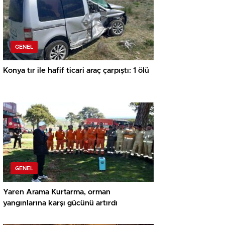
GENEL
Konya tır ile hafif ticari araç çarpıştı: 1 ölü
GENEL
Yaren Arama Kurtarma, orman
yangınlarına karşı gücünü artırdı