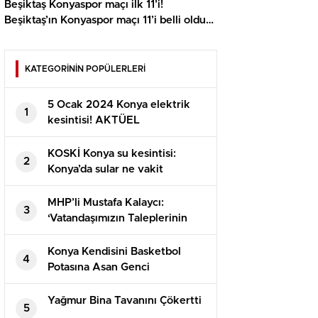
Beşiktaş Konyaspor maçı ilk 11’i!
Beşiktaş’ın Konyaspor maçı 11’i belli oldu
mu, ilk 11’de kimler var?
KATEGORİNİN POPÜLERLERİ
5 Ocak 2024 Konya elektrik
1
kesintisi! AKTÜEL
KESİNTİLER! Konya’da elektrik
ne vakit gelecek?
KOSKİ Konya su kesintisi:
2
Konya’da sular ne vakit
gelecek? 4 Ocak 2024 Konya
su kesintisi listesi!
MHP’li Mustafa Kalaycı:
3
‘Vatandaşımızın Taleplerinin
Takipçisi Olacağım’
Konya Kendisini Basketbol
4
Potasına Asan Genci
Arkadaşları Kurtardı
Yağmur Bina Tavanını Çökertti
5