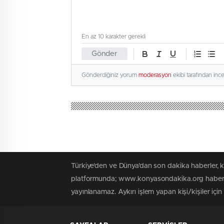
En az 10 karakter gerekli
Gönder
Gönderdiğiniz yorum
moderasyon
ekibi tarafından inc
Türkiye'den ve Dünya’dan son dakika haberler,
platformunda; www.konyasondakika.org haber içe
yayınlanamaz. Aykırı işlem yapan kişi/kişiler iç