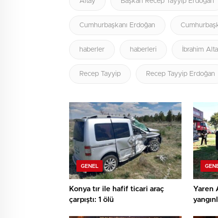
Altay
Başkan Recep Tayyip Erdoğan
Cumhurbaşkanı Erdoğan
Cumhurbaşk
haberler
haberleri
İbrahim Alt
Recep Tayyip
Recep Tayyip Erdoğan
GENEL
GEN
Konya tır ile hafif ticari araç
Yaren 
çarpıştı: 1 ölü
yangınl