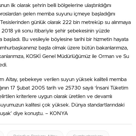
 ilk olarak şehrin belli bölgelerine ulaştırıldığını
n Toroslardan gelen memba suyunu içmeye başladığını
Tesislerinden günlük olarak 222 bin metreküp su alınmaya
i 2018 yılı sonu itibariyle şehir şebekesinin yüzde
aşladı. Bu vesileyle böylesine tarihi bir hizmetin hayata
mhurbaşkanımız başta olmak üzere bütün bakanlarımıza,
anlarımıza, KOSKİ Genel Müdürlüğümüz ile Orman ve Su
edi.
im Altay, şebekeye verilen suyun yüksek kaliteli memba
ğının 17 Şubat 2005 tarih ve 25730 sayılı ‘İnsani Tüketim
irtilen kriterlere uygun olarak üretilen ve devamlı
 suyumuzun kalitesi çok yüksek. Dünya standartlarındaki
muşak’ diye konuştu. – KONYA