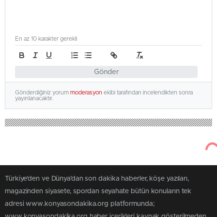
En az 10 karakter gerekli
Gönder
Gönderdiğiniz yorum
moderasyon
ekibi tarafından incelendikten sonra
yayınlanacaktır.
Türkiye'den ve Dünya’dan son dakika haberler, köşe yazıları,
magazinden siyasete, spordan seyahate bütün konuların tek
adresi www.konyasondakika.org platformunda;
www.konyasondakika.org haber içerikleri kaynak gösterilmeden