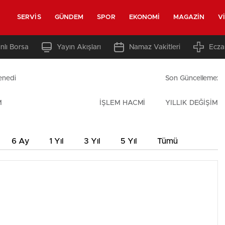
SERVIS
GÜNDEM
SPOR
EKONOMI
MAGAZIN
V
nlı Borsa
Yayın Akışları
Namaz Vakitleri
Ecza
enedi
Son Güncelleme:
M
İŞLEM HACMİ
YILLIK DEĞİŞİM
6 Ay
1 Yıl
3 Yıl
5 Yıl
Tümü