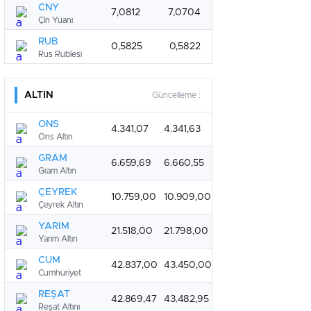
CNY
7,0812
7,0704
Çin Yuanı
RUB
0,5825
0,5822
Rus Rublesi
ALTIN
Güncelleme :
ONS
4.341,07
4.341,63
Ons Altın
GRAM
6.659,69
6.660,55
Gram Altın
ÇEYREK
10.759,00
10.909,00
Çeyrek Altın
YARIM
21.518,00
21.798,00
Yarım Altın
CUM
42.837,00
43.450,00
Cumhuriyet
REŞAT
42.869,47
43.482,95
Reşat Altını