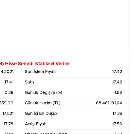
isse Senedi İstatiksel Veriler
04.2021
Son İşlem Fiyatı
17.42
17.41
Satış
17.42
-0.28
Günlük Değişim (%)
-1.58
.359,00
Günlük Hacim (TL)
68.461.191,64
17.521
Gün İçi En Düşük
17.35
17.78
Açılış Fiyatı
17.56