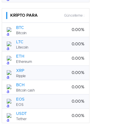
KRİPTO PARA
Güncelleme :
BTC
0.00%
Bitcoin
LTC
0.00%
Litecoin
ETH
0.00%
Ethereum
XRP
0.00%
Ripple
BCH
0.00%
Bitcoin cash
EOS
0.00%
EOS
USDT
0.00%
Tether