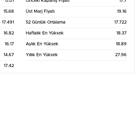
0.01
Önceki Kapanış Fiyatı
17.7
15.68
Üst Marj Fiyatı
19.16
17.491
52 Günlük Ortalama
17.722
16.82
Haftalık En Yüksek
18.37
16.17
Aylık En Yüksek
18.89
14.67
Yıllık En Yüksek
27.96
17.42