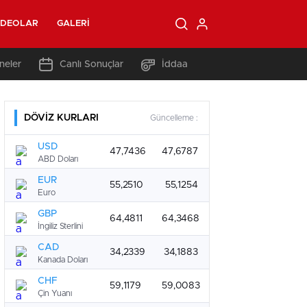
IDEOLAR
GALERI
neler
Canlı Sonuçlar
İddaa
DÖVİZ KURLARI
Güncelleme :
USD
47,7436
47,6787
ABD Doları
EUR
55,2510
55,1254
Euro
GBP
64,4811
64,3468
İngiliz Sterlini
CAD
34,2339
34,1883
Kanada Doları
CHF
59,1179
59,0083
Çin Yuanı