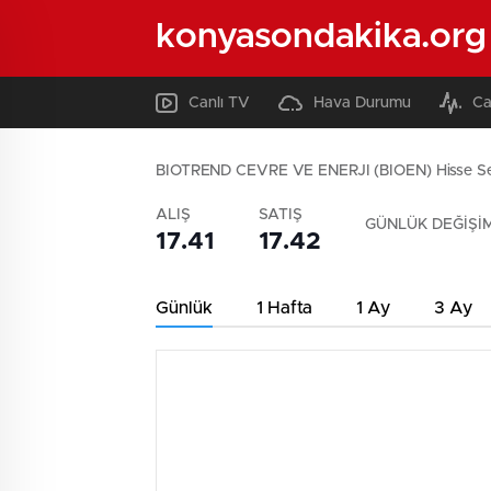
konyasondakika.org
Canlı TV
Hava Durumu
Ca
BIOTREND CEVRE VE ENERJI (BIOEN) Hisse S
ALIŞ
SATIŞ
GÜNLÜK DEĞİŞİ
17.41
17.42
Günlük
1 Hafta
1 Ay
3 Ay