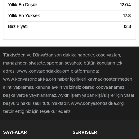
Yıllık En Düşük
12.04
Yıllık En Yüksek
17.8
Baz Fiyatı
12.3
Türkiye'den ve Dünya’dan son dakika haberler, köşe yazıları,
magazinden siyasete, spordan seyahate bütün konuların tek
adresi www.konyasondakika.org platformunda;
www.konyasondakika.org haber içerikleri kaynak gösterilmeden
alıntı yapılamaz, kanuna aykırı ve izinsiz olarak kopyalanamaz,
başka yerde yayınlanamaz. Aykırı işlem yapan kişi/kişiler için yasal
başvuru hakkı saklı tutulmaktadır. www.konyasondakika.org
tercih ettiğiniz için teşekkür ederiz.
SAYFALAR
SERVİSLER