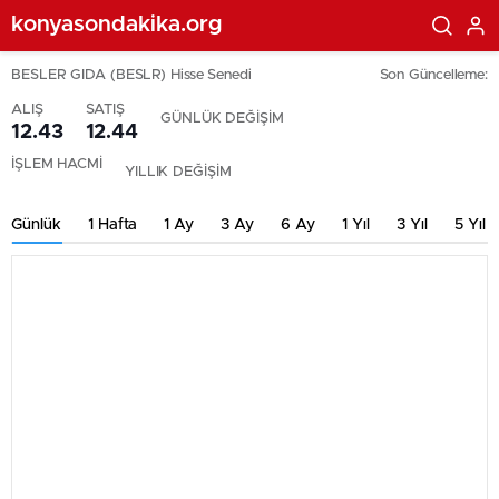
konyasondakika.org
BESLER GIDA (BESLR) Hisse Senedi
Son Güncelleme:
ALIŞ
SATIŞ
GÜNLÜK DEĞİŞİM
12.43
12.44
İŞLEM HACMİ
YILLIK DEĞİŞİM
Günlük
1 Hafta
1 Ay
3 Ay
6 Ay
1 Yıl
3 Yıl
5 Yıl