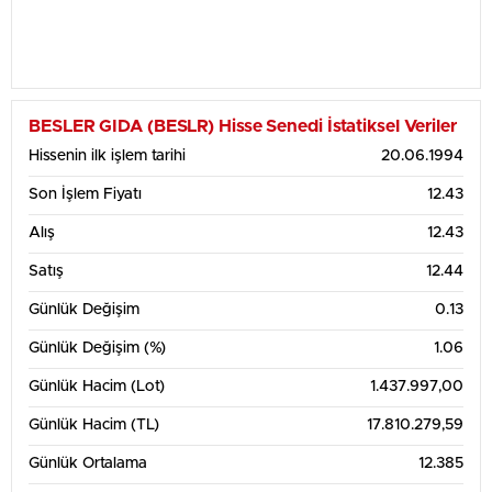
BESLER GIDA (BESLR) Hisse Senedi İstatiksel Veriler
Hissenin ilk işlem tarihi
20.06.1994
Son İşlem Fiyatı
12.43
Alış
12.43
Satış
12.44
Günlük Değişim
0.13
Günlük Değişim (%)
1.06
Günlük Hacim (Lot)
1.437.997,00
Günlük Hacim (TL)
17.810.279,59
Günlük Ortalama
12.385