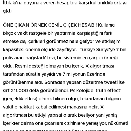
İttifakı’na dayanak veren hesaplara karşı kullanıldığı ortaya
çıktı.
ÖNE ÇIKAN ÖRNEK CEMİL ÇİÇEK HESABI! Kullanıcı
birçok vakit rastgele bir yaptırımla karşılaştığını fark
etmese de, içerikleri görünmez hale geliyor ve etkileşim
kapasitesi önemli ölçüde zayıflıyor. ‘Türkiye Suriye’ye 7 bin
polis aracı bağışladı’ tezi, bu sistemin en çarpıcı örneği
oldu. Resmi desteği olmayan bu içerik, X algoritması
tarafından süratle yayıldı ve 7 milyonun üzerinde
görüntülenme aldı. Sonradan yapılan düzeltme tweeti ise
sırf 211.000 defa görüntülendi. Psikolojide ‘truth effect’
(gerçeklik etkisi) olarak bilinen olgu, tekrarlanan bilginin
vakitle hakikat kabul edilmesi manasına gelir. X
algoritması bu etkiyi yapısal olarak besliyor yani yanlış
içerikler daima öne çıkarılarak zihinlere yerleşiyor, hükümeti