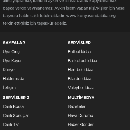
alıntı yapılamaz, kanuna aykırı ve izinsiz olarak kopyalanamaz,
başka yerde yayınlanamaz. Aykırı işlem yapan kişi/kişiler için yasal
başvuru hakkı saklı tutulmaktadır. www.konyasondakika.org
tercih ettiğiniz için teşekkür ederiz.
SAYFALAR
SERVİSLER
Üye Girişi
Futbol İddaa
Üye Kaydı
Basketbol İddaa
Künye
Hentbol İddaa
Hakkımızda
Bilardo İddaa
İletişim
Voleybol İddaa
SERVİSLER 2
MULTİMEDYA
Canlı Borsa
Gazeteler
Canlı Sonuçlar
Hava Durumu
Canlı TV
Haber Gönder