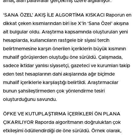
amaç alan palavralar gerçekmiş üzere algılanıyor.
‘SANA ÖZEL’ AKIŞ İLE ALGORTİMA KISKACI Raporun en
dikkat çeken kısımlarından biri ise X’in ‘Sana Özel’ akışına
ait bulgular oldu. Araştırma kapsamında oluşturulan yeni
hesaplarda, kullanıcıların rastgele bir siyasi tercih
belirtmemesine karşın önerilen içeriklerin büyük kısmının
muhalif görüşlerden oluştuğu öne sürüldü. Çalışmada,
sadece iktidar yanlısı siyasetçi, gazeteci ve kurumları takip
eden test hesaplarının dahi akışlarında ağır biçimde
muhalif içeriklerle karşılaştığı belirtildi. Araştırmacılar
bunun şahsileştirmeden çok yönlendirme tesiri
oluşturduğunu savundu.
ÖFKE VE KUTUPLAŞTIRMA İÇERİKLERİ ÖN PLANA
ÇIKARILIYOR Raporda algoritmanın doğruluktan çok
etkileşimi ödüllendirdiği de öne sürüldü. Örnek olarak,