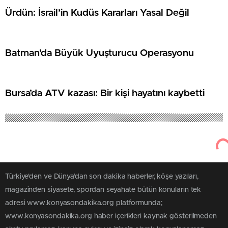
Ürdün: İsrail’in Kudüs Kararları Yasal Değil
Batman’da Büyük Uyuşturucu Operasyonu
Bursa’da ATV kazası: Bir kişi hayatını kaybetti
Türkiye'den ve Dünya’dan son dakika haberler, köşe yazıları,
magazinden siyasete, spordan seyahate bütün konuların tek
adresi www.konyasondakika.org platformunda;
www.konyasondakika.org haber içerikleri kaynak gösterilmeden