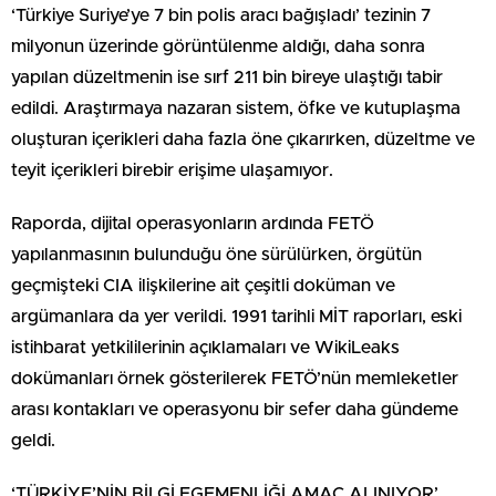
‘Türkiye Suriye’ye 7 bin polis aracı bağışladı’ tezinin 7
milyonun üzerinde görüntülenme aldığı, daha sonra
yapılan düzeltmenin ise sırf 211 bin bireye ulaştığı tabir
edildi. Araştırmaya nazaran sistem, öfke ve kutuplaşma
oluşturan içerikleri daha fazla öne çıkarırken, düzeltme ve
teyit içerikleri birebir erişime ulaşamıyor.
Raporda, dijital operasyonların ardında FETÖ
yapılanmasının bulunduğu öne sürülürken, örgütün
geçmişteki CIA ilişkilerine ait çeşitli doküman ve
argümanlara da yer verildi. 1991 tarihli MİT raporları, eski
istihbarat yetkililerinin açıklamaları ve WikiLeaks
dokümanları örnek gösterilerek FETÖ’nün memleketler
arası kontakları ve operasyonu bir sefer daha gündeme
geldi.
‘TÜRKİYE’NİN BİLGİ EGEMENLİĞİ AMAÇ ALINIYOR’