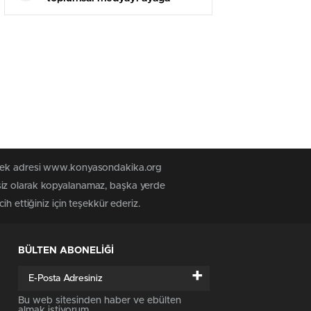
kaldırdı! “KontakKapat” etiketi
kısa müddette TT oldu
n tek adresi www.konyasondakika.org
siz olarak kopyalanamaz, başka yerde
h ettiğiniz için teşekkür ederiz.
BÜLTEN ABONELİĞİ
+
Bu web sitesinden haber ve ebülten
almak istiyorum