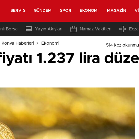
SERVIS
GÜNDEM
SPOR
EKONOMI
MAGAZIN
V
nlı Borsa
Yayın Akışları
Namaz Vakitleri
Ecza
 Konya Haberleri
Ekonomi
514 kez okunmu
fiyatı 1.237 lira dü