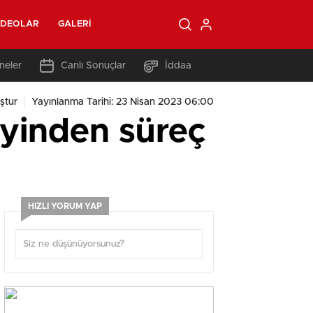
IDEOLAR
GALERI
neler
Canlı Sonuçlar
İddaa
ştur
Yayınlanma Tarihi: 23 Nisan 2023 06:00
zeyinden süreç
HIZLI YORUM YAP