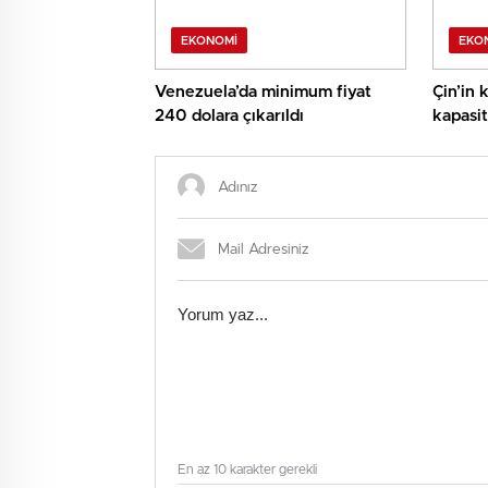
EKONOMI
EKO
Venezuela’da minimum fiyat
Çin’in 
240 dolara çıkarıldı
kapasit
En az 10 karakter gerekli