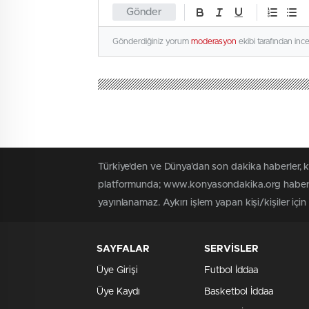
Gönder
Gönderdiğiniz yorum
moderasyon
ekibi tarafından inc
Türkiye'den ve Dünya’dan son dakika haberler,
platformunda; www.konyasondakika.org haber içe
yayınlanamaz. Aykırı işlem yapan kişi/kişiler iç
SAYFALAR
SERVİSLER
Üye Girişi
Futbol İddaa
Üye Kaydı
Basketbol İddaa