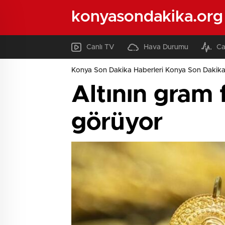
konyasondakika.org
Canlı TV
Hava Durumu
Ca
Konya Son Dakika Haberleri Konya Son Dakika
Altının gram 
görüyor