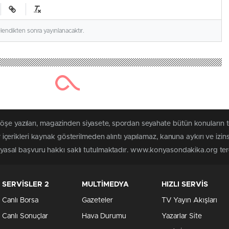
elendikten sonra yayınlanacaktır.
 köşe yazıları, magazinden siyasete, spordan seyahate bütün konuları
rikleri kaynak gösterilmeden alıntı yapılamaz, kanuna aykırı ve izin
in yasal başvuru hakkı saklı tutulmaktadır. www.konyasondakika.org terci
SERVİSLER 2
MULTİMEDYA
HIZLI SERVİS
Canlı Borsa
Gazeteler
TV Yayın Akışları
Canlı Sonuçlar
Hava Durumu
Yazarlar Site