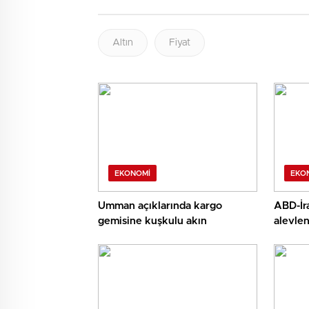
Altın
Fiyat
EKONOMI
EKO
Umman açıklarında kargo
ABD-İra
gemisine kuşkulu akın
alevlen
yükseli