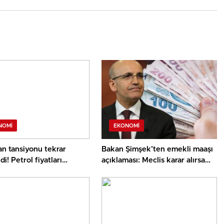
NOMI
EKONOMI
n tansiyonu tekrar
Bakan Şimşek’ten emekli maaşı
di! Petrol fiyatları
açıklaması: Meclis karar alırsa
şe geçti
biz uygularız