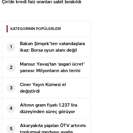
Çin’de kredi faiz oranları sabit bırakıldı
KATEGORİNİN POPÜLERLERİ
Bakan Şimşek’ten vatandaşlara
1
ikaz: Borsa oyun alanı değil
Mansur Yavaş’tan ‘asgari ücret’
2
yansısı: Milyonların alın terini
yok sayıyor
Ciner Yayın Kümesi el
3
değiştirdi
Altının gram fiyatı 1.237 lira
4
düzeyinden süreç görüyor
Akaryakıta yapılan ÖTV artırımı
5
toplumsal medyayı ayağa