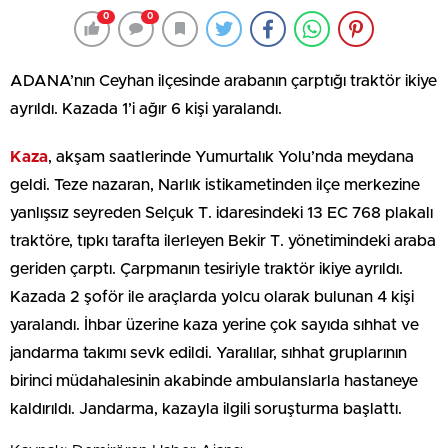
0
0
ADANA’nın Ceyhan ilçesinde arabanın çarptığı traktör ikiye
ayrıldı. Kazada 1’i ağır 6 kişi yaralandı.
Kaza
, akşam saatlerinde Yumurtalık Yolu’nda meydana
geldi. Teze nazaran, Narlık istikametinden ilçe merkezine
yanlışsız seyreden Selçuk T. idaresindeki 13 EC 768 plakalı
traktöre, tıpkı tarafta ilerleyen Bekir T. yönetimindeki araba
geriden çarptı. Çarpmanın tesiriyle traktör ikiye ayrıldı.
Kazada 2 şoför ile araçlarda yolcu olarak bulunan 4 kişi
yaralandı. İhbar üzerine kaza yerine çok sayıda sıhhat ve
jandarma takımı sevk edildi. Yaralılar, sıhhat gruplarının
birinci müdahalesinin akabinde ambulanslarla hastaneye
kaldırıldı. Jandarma, kazayla ilgili soruşturma başlattı.