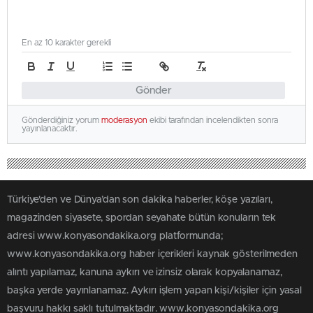
En az 10 karakter gerekli
Gönder
Gönderdiğiniz yorum
moderasyon
ekibi tarafından incelendikten sonra
yayınlanacaktır.
Türkiye'den ve Dünya’dan son dakika haberler, köşe yazıları,
magazinden siyasete, spordan seyahate bütün konuların tek
adresi www.konyasondakika.org platformunda;
www.konyasondakika.org haber içerikleri kaynak gösterilmeden
alıntı yapılamaz, kanuna aykırı ve izinsiz olarak kopyalanamaz,
başka yerde yayınlanamaz. Aykırı işlem yapan kişi/kişiler için yasal
başvuru hakkı saklı tutulmaktadır. www.konyasondakika.org