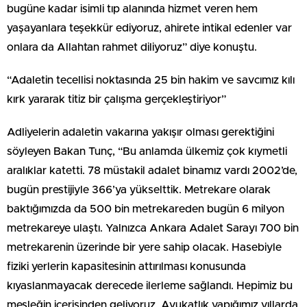
bugüne kadar isimli tıp alanında hizmet veren hem
yaşayanlara teşekkür ediyoruz, ahirete intikal edenler var
onlara da Allahtan rahmet diliyoruz” diye konuştu.
“Adaletin tecellisi noktasında 25 bin hakim ve savcımız kılı
kırk yararak titiz bir çalışma gerçekleştiriyor”
Adliyelerin adaletin vakarına yakışır olması gerektiğini
söyleyen Bakan Tunç, “Bu anlamda ülkemiz çok kıymetli
aralıklar katetti. 78 müstakil adalet binamız vardı 2002’de,
bugün prestijiyle 366’ya yükselttik. Metrekare olarak
baktığımızda da 500 bin metrekareden bugün 6 milyon
metrekareye ulaştı. Yalnızca Ankara Adalet Sarayı 700 bin
metrekarenin üzerinde bir yere sahip olacak. Hasebiyle
fiziki yerlerin kapasitesinin attırılması konusunda
kıyaslanmayacak derecede ilerleme sağlandı. Hepimiz bu
mesleğin içerisinden geliyoruz. Avukatlık yapığımız yıllarda