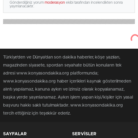
Gönderdiğiniz yorum
moderasyon
ekibi tarafından incelendikten sonra
yayınlanacaktır.
Türkiye'den ve Dünya’dan son dakika haberler, köşe yazıları,
magazinden siyasete, spordan seyahate bütün konuların tek
adresi www.konyasondakika.org platformunda;
www.konyasondakika.org haber içerikleri kaynak gösterilmeden
alıntı yapılamaz, kanuna aykırı ve izinsiz olarak kopyalanamaz,
başka yerde yayınlanamaz. Aykırı işlem yapan kişi/kişiler için yasal
başvuru hakkı saklı tutulmaktadır. www.konyasondakika.org
tercih ettiğiniz için teşekkür ederiz.
SAYFALAR
SERVİSLER