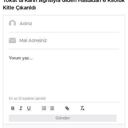
Tokat’ta Karın Ağrısıyla Giden Hastadan 6 Kiloluk
Kitle Çıkarıldı
En az 10 karakter gerekli
Gönder