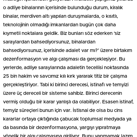
o adliye binalarının içerisinde bulunduğu durum, kiralık
binalar, merdiven altı yapılan duruşmalarda, o kısıtlı,
teknolojinin olmadığı imkanlardan bugün çok daha
kıymetli noktalara geldik. Biz bunları söz ederken ‘siz
saraylardan bahsediyorsunuz, binalardan
bahsediyorsunuz, içerisinde adalet var mı?’ üzere birtakım
dezenformasyon ve algı çalışması da gerçekleşiyor. Bu
yerlerde, adliye saraylarında adaletin tecellisi noktasında
25 bin hakim ve savcımız kılı kırk yararak titiz bir çalışma
gerçekleştiriyor. Tabi ki birinci derecesi, istinafı ve temyizi
üzere üç dereceli bir sisteme sahibiz. Birinci derecenin
vermiş olduğu bir karar yanlışlı da olabiliyor. Esasen istinaf,
temyiz süreçleri bunun için var. İstisnai de olsa bu cins
kararlar ortaya çıktığında çabucak toplumsal medyada ya
da basında bir dezenformasyona, yargıyı yıpratmaya
yönelik bir algı çalışmasına giriliyor. Bunu yapmamak lazım.