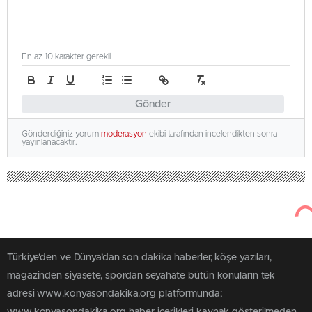
En az 10 karakter gerekli
Gönder
Gönderdiğiniz yorum
moderasyon
ekibi tarafından incelendikten sonra
yayınlanacaktır.
Türkiye'den ve Dünya’dan son dakika haberler, köşe yazıları,
magazinden siyasete, spordan seyahate bütün konuların tek
adresi www.konyasondakika.org platformunda;