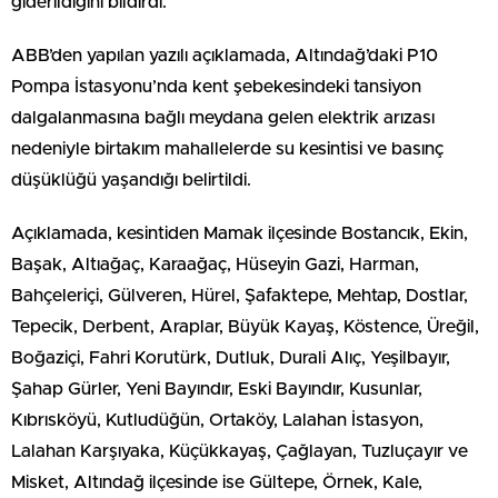
giderildiğini bildirdi.
ABB’den yapılan yazılı açıklamada, Altındağ’daki P10
Pompa İstasyonu’nda kent şebekesindeki tansiyon
dalgalanmasına bağlı meydana gelen elektrik arızası
nedeniyle birtakım mahallelerde su kesintisi ve basınç
düşüklüğü yaşandığı belirtildi.
Açıklamada, kesintiden Mamak ilçesinde Bostancık, Ekin,
Başak, Altıağaç, Karaağaç, Hüseyin Gazi, Harman,
Bahçeleriçi, Gülveren, Hürel, Şafaktepe, Mehtap, Dostlar,
Tepecik, Derbent, Araplar, Büyük Kayaş, Köstence, Üreğil,
Boğaziçi, Fahri Korutürk, Dutluk, Durali Alıç, Yeşilbayır,
Şahap Gürler, Yeni Bayındır, Eski Bayındır, Kusunlar,
Kıbrısköyü, Kutludüğün, Ortaköy, Lalahan İstasyon,
Lalahan Karşıyaka, Küçükkayaş, Çağlayan, Tuzluçayır ve
Misket, Altındağ ilçesinde ise Gültepe, Örnek, Kale,