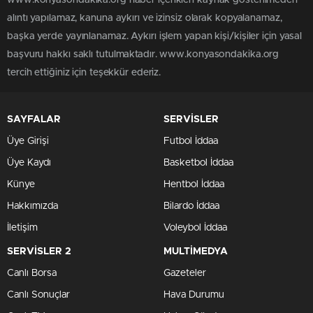
www.konyasondakika.org haber içerikleri kaynak gösterilmeden
alıntı yapılamaz, kanuna aykırı ve izinsiz olarak kopyalanamaz,
başka yerde yayınlanamaz. Aykırı işlem yapan kişi/kişiler için yasal
başvuru hakkı saklı tutulmaktadır. www.konyasondakika.org
tercih ettiğiniz için teşekkür ederiz.
SAYFALAR
SERVİSLER
Üye Girişi
Futbol İddaa
Üye Kaydı
Basketbol İddaa
Künye
Hentbol İddaa
Hakkımızda
Bilardo İddaa
İletişim
Voleybol İddaa
SERVİSLER 2
MULTİMEDYA
Canlı Borsa
Gazeteler
Canlı Sonuçlar
Hava Durumu