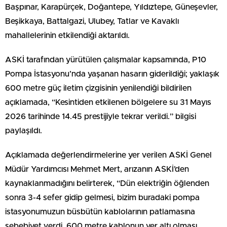
Başpınar, Karapürçek, Doğantepe, Yıldıztepe, Güneşevler,
Beşikkaya, Battalgazi, Ulubey, Tatlar ve Kavaklı
mahallelerinin etkilendiği aktarıldı.
ASKİ tarafından yürütülen çalışmalar kapsamında, P10
Pompa İstasyonu’nda yaşanan hasarın giderildiği; yaklaşık
600 metre güç iletim çizgisinin yenilendiği bildirilen
açıklamada, “Kesintiden etkilenen bölgelere su 31 Mayıs
2026 tarihinde 14.45 prestijiyle tekrar verildi.” bilgisi
paylaşıldı.
Açıklamada değerlendirmelerine yer verilen ASKİ Genel
Müdür Yardımcısı Mehmet Mert, arızanın ASKİ’den
kaynaklanmadığını belirterek, “Dün elektriğin öğlenden
sonra 3-4 sefer gidip gelmesi, bizim buradaki pompa
istasyonumuzun büsbütün kablolarının patlamasına
sebebiyet verdi. 600 metre kablonun yer altı olması,