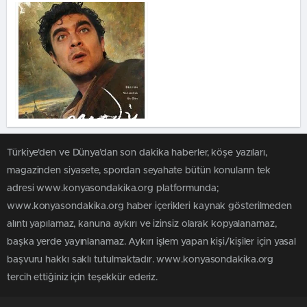
Türkiye'den ve Dünya’dan son dakika haberler, köşe yazıları,
magazinden siyasete, spordan seyahate bütün konuların tek
adresi www.konyasondakika.org platformunda;
www.konyasondakika.org haber içerikleri kaynak gösterilmeden
alıntı yapılamaz, kanuna aykırı ve izinsiz olarak kopyalanamaz,
başka yerde yayınlanamaz. Aykırı işlem yapan kişi/kişiler için yasal
başvuru hakkı saklı tutulmaktadır. www.konyasondakika.org
tercih ettiğiniz için teşekkür ederiz.