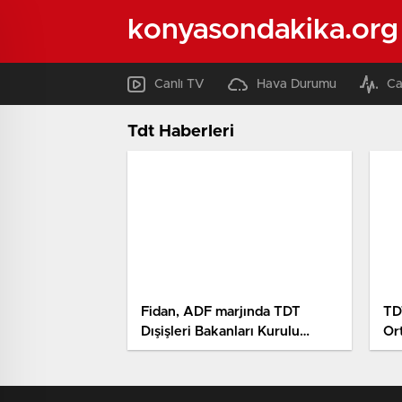
konyasondakika.org
Canlı TV
Hava Durumu
Ca
Tdt Haberleri
Fidan, ADF marjında TDT
TDT
Dışişleri Bakanları Kurulu
Or
Gayriresmi Toplantısı’na
yön
mesken sahipliği yapacak
Aç