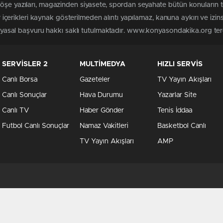
 köşe yazıları, magazinden siyasete, spordan seyahate bütün konuları
rikleri kaynak gösterilmeden alıntı yapılamaz, kanuna aykırı ve izin
in yasal başvuru hakkı saklı tutulmaktadır. www.konyasondakika.org terci
SERVİSLER 2
MULTİMEDYA
HIZLI SERVİS
Canlı Borsa
Gazeteler
TV Yayın Akışları
Canlı Sonuçlar
Hava Durumu
Yazarlar Site
Canlı TV
Haber Gönder
Tenis İddaa
Futbol Canlı Sonuçlar
Namaz Vakitleri
Basketbol Canlı
TV Yayın Akışları
AMP