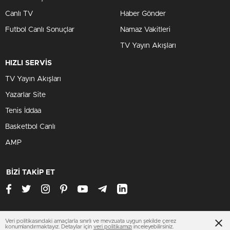
Canlı TV
Haber Gönder
Futbol Canlı Sonuçlar
Namaz Vakitleri
TV Yayın Akışları
HIZLI SERVİS
TV Yayın Akışları
Yazarlar Site
Tenis İddaa
Basketbol Canlı
AMP
BİZİ TAKİP ET
Veri politikasındaki amaçlarla sınırlı ve mevzuata uygun şekilde çerez
www.konyasondakika.org
konumlandırmaktayız. Detaylar için
veri politikamızı
inceleyebilirsiniz.