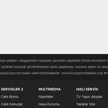
 köşe yazıları, magazinden siyasete, spordan seyahate bütün konuları
rikleri kaynak gösterilmeden alıntı yapılamaz, kanuna aykırı ve izin
in yasal başvuru hakkı saklı tutulmaktadır. www.konyasondakika.org terci
SERVİSLER 2
MULTİMEDYA
HIZLI SERVİS
Canlı Borsa
Gazeteler
TV Yayın Akışları
Canlı Sonuçlar
Hava Durumu
Yazarlar Site