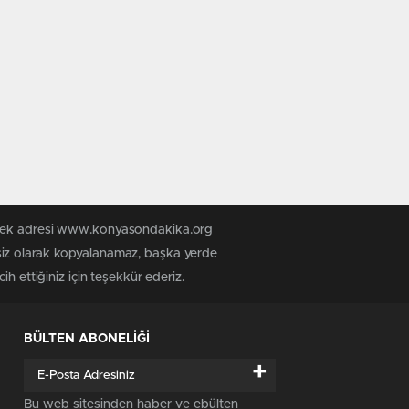
n tek adresi www.konyasondakika.org
siz olarak kopyalanamaz, başka yerde
h ettiğiniz için teşekkür ederiz.
BÜLTEN ABONELİĞİ
+
Bu web sitesinden haber ve ebülten