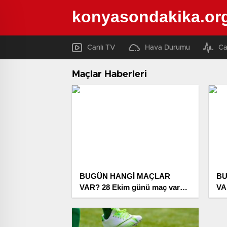
konyasondakika.or
Canlı TV
Hava Durumu
Ca
Maçlar Haberleri
BUGÜN HANGİ MAÇLAR
BU
VAR? 28 Ekim günü maç var
VA
mı, hangi kanaldan
ma
yayınlanıyor, şifresiz mi?
yay