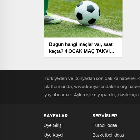
Bugün hangi maçlar var, saat
kaçta? 4 OCAK MAÇ TAKVİMİ!
Bu akşam maç var mı?
Türkiye'den ve Dünya’dan son dakika haberler,
platformunda; www.konyasondakika.org haber içe
yayınlanamaz. Aykırı işlem yapan kişi/kişiler iç
SAYFALAR
SERVİSLER
Üye Girişi
Futbol İddaa
Üye Kaydı
Basketbol İddaa