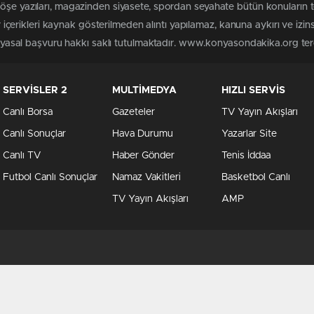
 köşe yazıları, magazinden siyasete, spordan seyahate bütün konuları
rikleri kaynak gösterilmeden alıntı yapılamaz, kanuna aykırı ve izin
in yasal başvuru hakkı saklı tutulmaktadır. www.konyasondakika.org terci
SERVİSLER 2
MULTİMEDYA
HIZLI SERVİS
Canlı Borsa
Gazeteler
TV Yayın Akışları
Canlı Sonuçlar
Hava Durumu
Yazarlar Site
Canlı TV
Haber Gönder
Tenis İddaa
Futbol Canlı Sonuçlar
Namaz Vakitleri
Basketbol Canlı
TV Yayın Akışları
AMP