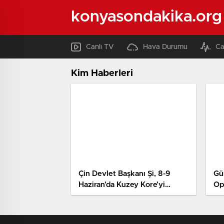
konyasondakika.org
Canlı TV
Hava Durumu
Ca
Kim Haberleri
Çin Devlet Başkanı Şi, 8-9
Gü
Haziran’da Kuzey Kore’yi
Op
ziyaret edecek
sı
mi