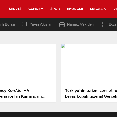
SERVIS
GÜNDEM
SPOR
EKONOMI
MAGAZIN
V
nlı Borsa
Yayın Akışları
Namaz Vakitleri
Ecza
ney Kore’de İHA
Türkiye’nin turizm cennetin
erasyonları Kumandanı
beyaz köpük gizemi! Gerçe
kıyönetimdeki rolü nedeniyle
sonradan ortaya çıktı
syondan alındı