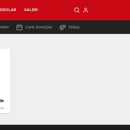
IDEOLAR
GALERI
neler
Canlı Sonuçlar
İddaa
de
k