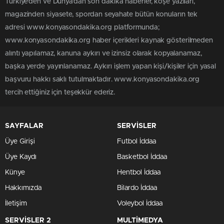
Türkiye'den ve Dünya’dan son dakika haberler, köşe yazıları,
magazinden siyasete, spordan seyahate bütün konuların tek
adresi www.konyasondakika.org platformunda;
www.konyasondakika.org haber içerikleri kaynak gösterilmeden
alıntı yapılamaz, kanuna aykırı ve izinsiz olarak kopyalanamaz,
başka yerde yayınlanamaz. Aykırı işlem yapan kişi/kişiler için yasal
başvuru hakkı saklı tutulmaktadır. www.konyasondakika.org
tercih ettiğiniz için teşekkür ederiz.
SAYFALAR
SERVİSLER
Üye Girişi
Futbol İddaa
Üye Kaydı
Basketbol İddaa
Künye
Hentbol İddaa
Hakkımızda
Bilardo İddaa
İletişim
Voleybol İddaa
SERVİSLER 2
MULTİMEDYA