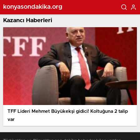
konyasondakika.org
Kazancı Haberleri
TFF Lideri Mehmet Büyükekşi gidici! Koltuğuna 2 talip
var