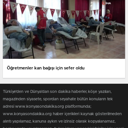
Öğretmenler kan bağışı için sefer oldu
Türkiye'den ve Dünya’dan son dakika haberler, köşe yazıları,
magazinden siyasete, spordan seyahate bütün konuların tek
adresi www.konyasondakika.org platformunda;
www.konyasondakika.org haber içerikleri kaynak gösterilmeden
alıntı yapılamaz, kanuna aykırı ve izinsiz olarak kopyalanamaz,