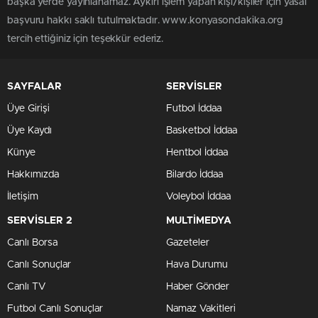
başka yerde yayınlanamaz. Aykırı işlem yapan kişi/kişiler için yasal
başvuru hakkı saklı tutulmaktadır. www.konyasondakika.org
tercih ettiğiniz için teşekkür ederiz.
SAYFALAR
SERVİSLER
Üye Girişi
Futbol İddaa
Üye Kaydı
Basketbol İddaa
Künye
Hentbol İddaa
Hakkımızda
Bilardo İddaa
İletişim
Voleybol İddaa
SERVİSLER 2
MULTİMEDYA
Canlı Borsa
Gazeteler
Canlı Sonuçlar
Hava Durumu
Canlı TV
Haber Gönder
Futbol Canlı Sonuçlar
Namaz Vakitleri