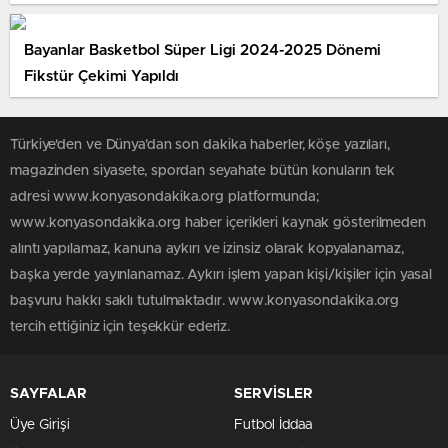
Bayanlar Basketbol Süper Ligi 2024-2025 Dönemi
Fikstür Çekimi Yapıldı
Türkiye'den ve Dünya’dan son dakika haberler, köşe yazıları,
magazinden siyasete, spordan seyahate bütün konuların tek
adresi www.konyasondakika.org platformunda;
www.konyasondakika.org haber içerikleri kaynak gösterilmeden
alıntı yapılamaz, kanuna aykırı ve izinsiz olarak kopyalanamaz,
başka yerde yayınlanamaz. Aykırı işlem yapan kişi/kişiler için yasal
başvuru hakkı saklı tutulmaktadır. www.konyasondakika.org
tercih ettiğiniz için teşekkür ederiz.
SAYFALAR
SERVİSLER
Üye Girişi
Futbol İddaa